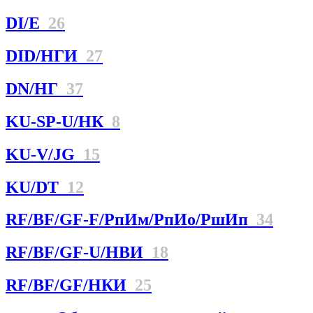
DI/E
26
DID/НГИ
27
DN/НГ
37
KU-SP-U/НК
8
KU-V/JG
15
KU/DT
12
RF/BF/GF-F/РпИм/РпИо/РшИп
34
RF/BF/GF-U/НBИ
18
RF/BF/GF/НКИ
25