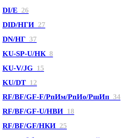
DI/E
26
DID/НГИ
27
DN/НГ
37
KU-SP-U/НК
8
KU-V/JG
15
KU/DT
12
RF/BF/GF-F/РпИм/РпИо/РшИп
34
RF/BF/GF-U/НBИ
18
RF/BF/GF/НКИ
25