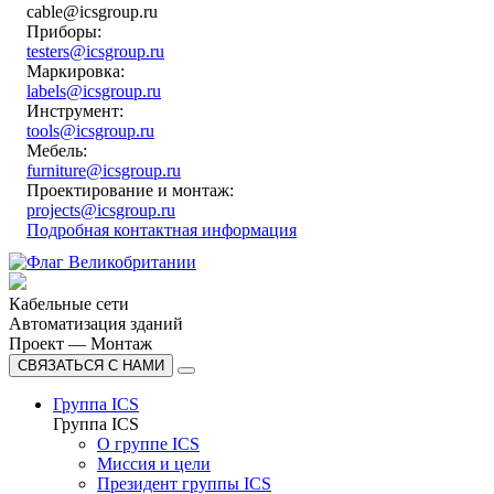
cable@icsgroup.ru
Приборы:
testers@icsgroup.ru
Маркировка:
labels@icsgroup.ru
Инструмент:
tools@icsgroup.ru
Мебель:
furniture@icsgroup.ru
Проектирование и монтаж:
projects@icsgroup.ru
Подробная контактная информация
Кабельные сети
Автоматизация зданий
Проект — Монтаж
СВЯЗАТЬСЯ С НАМИ
Группа ICS
Группа ICS
О группе ICS
Миссия и цели
Президент группы ICS