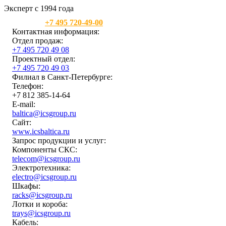
Эксперт с 1994 года
Москва:
+7 495 720-49-00
Контактная информация:
Отдел продаж:
+7 495 720 49 08
Проектный отдел:
+7 495 720 49 03
Филиал в Санкт-Петербурге:
Телефон:
+7 812 385-14-64
E-mail:
baltica@icsgroup.ru
Сайт:
www.icsbaltica.ru
Запрос продукции и услуг:
Компоненты СКС:
telecom@icsgroup.ru
Электротехника:
electro@icsgroup.ru
Шкафы:
racks@icsgroup.ru
Лотки и короба:
trays@icsgroup.ru
Кабель: