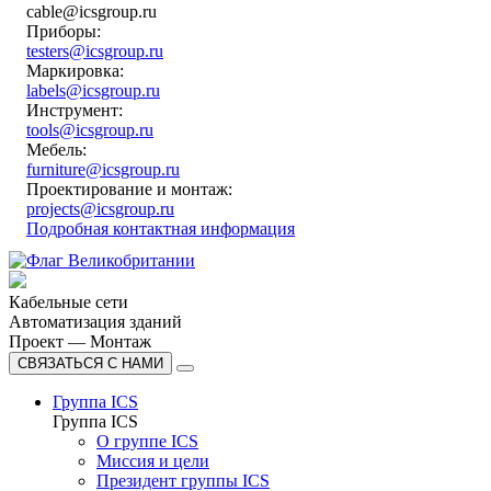
cable@icsgroup.ru
Приборы:
testers@icsgroup.ru
Маркировка:
labels@icsgroup.ru
Инструмент:
tools@icsgroup.ru
Мебель:
furniture@icsgroup.ru
Проектирование и монтаж:
projects@icsgroup.ru
Подробная контактная информация
Кабельные сети
Автоматизация зданий
Проект — Монтаж
СВЯЗАТЬСЯ С НАМИ
Группа ICS
Группа ICS
О группе ICS
Миссия и цели
Президент группы ICS