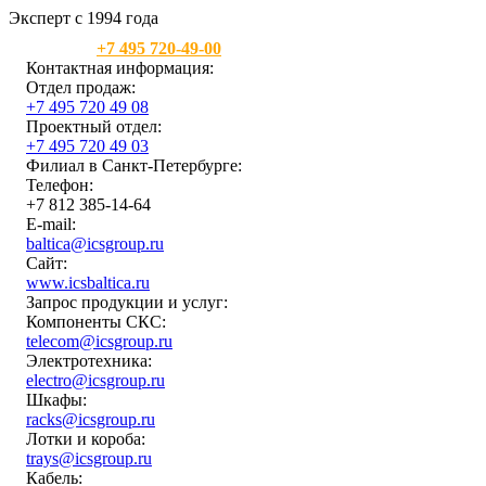
Эксперт с 1994 года
Москва:
+7 495 720-49-00
Контактная информация:
Отдел продаж:
+7 495 720 49 08
Проектный отдел:
+7 495 720 49 03
Филиал в Санкт-Петербурге:
Телефон:
+7 812 385-14-64
E-mail:
baltica@icsgroup.ru
Сайт:
www.icsbaltica.ru
Запрос продукции и услуг:
Компоненты СКС:
telecom@icsgroup.ru
Электротехника:
electro@icsgroup.ru
Шкафы:
racks@icsgroup.ru
Лотки и короба:
trays@icsgroup.ru
Кабель: