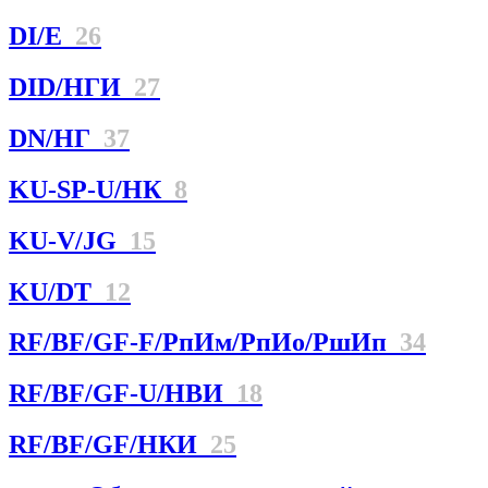
DI/E
26
DID/НГИ
27
DN/НГ
37
KU-SP-U/НК
8
KU-V/JG
15
KU/DT
12
RF/BF/GF-F/РпИм/РпИо/РшИп
34
RF/BF/GF-U/НBИ
18
RF/BF/GF/НКИ
25