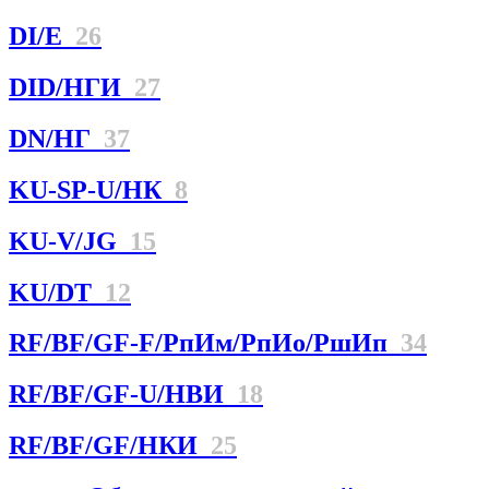
DI/E
26
DID/НГИ
27
DN/НГ
37
KU-SP-U/НК
8
KU-V/JG
15
KU/DT
12
RF/BF/GF-F/РпИм/РпИо/РшИп
34
RF/BF/GF-U/НBИ
18
RF/BF/GF/НКИ
25