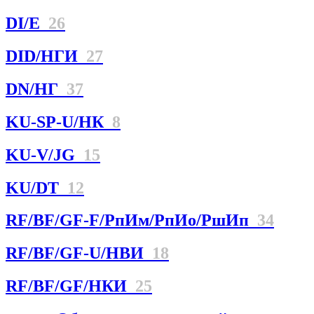
DI/E
26
DID/НГИ
27
DN/НГ
37
KU-SP-U/НК
8
KU-V/JG
15
KU/DT
12
RF/BF/GF-F/РпИм/РпИо/РшИп
34
RF/BF/GF-U/НBИ
18
RF/BF/GF/НКИ
25