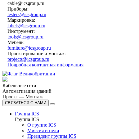
cable@icsgroup.ru
Приборы:
testers@icsgroup.ru
Маркировка:
labels@icsgroup.ru
Инструмент:
tools@icsgroup.ru
Мебель:
furniture@icsgroup.ru
Проектирование и монтаж:
projects@icsgroup.ru
Подробная контактная информация
Кабельные сети
Автоматизация зданий
Проект — Монтаж
СВЯЗАТЬСЯ С НАМИ
Группа ICS
Группа ICS
О группе ICS
Миссия и цели
Президент группы ICS