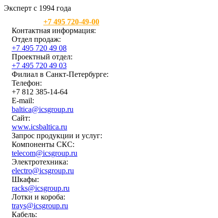
Эксперт с 1994 года
Москва:
+7 495 720-49-00
Контактная информация:
Отдел продаж:
+7 495 720 49 08
Проектный отдел:
+7 495 720 49 03
Филиал в Санкт-Петербурге:
Телефон:
+7 812 385-14-64
E-mail:
baltica@icsgroup.ru
Сайт:
www.icsbaltica.ru
Запрос продукции и услуг:
Компоненты СКС:
telecom@icsgroup.ru
Электротехника:
electro@icsgroup.ru
Шкафы:
racks@icsgroup.ru
Лотки и короба:
trays@icsgroup.ru
Кабель: