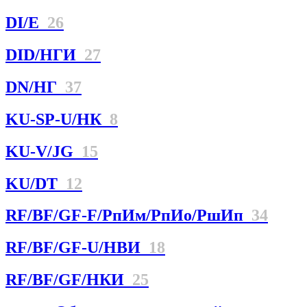
DI/E
26
DID/НГИ
27
DN/НГ
37
KU-SP-U/НК
8
KU-V/JG
15
KU/DT
12
RF/BF/GF-F/РпИм/РпИо/РшИп
34
RF/BF/GF-U/НBИ
18
RF/BF/GF/НКИ
25