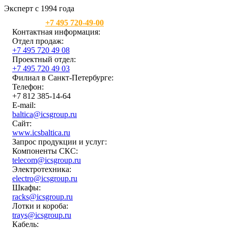
Эксперт с 1994 года
Москва:
+7 495 720-49-00
Контактная информация:
Отдел продаж:
+7 495 720 49 08
Проектный отдел:
+7 495 720 49 03
Филиал в Санкт-Петербурге:
Телефон:
+7 812 385-14-64
E-mail:
baltica@icsgroup.ru
Сайт:
www.icsbaltica.ru
Запрос продукции и услуг:
Компоненты СКС:
telecom@icsgroup.ru
Электротехника:
electro@icsgroup.ru
Шкафы:
racks@icsgroup.ru
Лотки и короба:
trays@icsgroup.ru
Кабель: