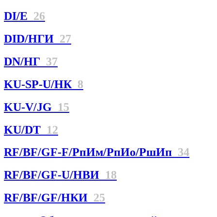
DI/E
26
DID/НГИ
27
DN/НГ
37
KU-SP-U/НК
8
KU-V/JG
15
KU/DT
12
RF/BF/GF-F/РпИм/РпИо/РшИп
34
RF/BF/GF-U/НBИ
18
RF/BF/GF/НКИ
25