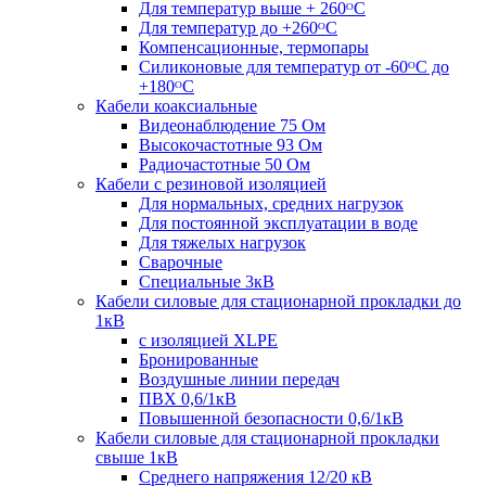
Для температур выше + 260ᴼС
Для температур до +260ᴼС
Компенсационные, термопары
Силиконовые для температур от -60ᴼC до
+180ᴼС
Кабели коаксиальные
Видеонаблюдение 75 Ом
Высокочастотные 93 Ом
Радиочастотные 50 Ом
Кабели с резиновой изоляцией
Для нормальных, средних нагрузок
Для постоянной эксплуатации в воде
Для тяжелых нагрузок
Сварочные
Специальные 3кВ
Кабели силовые для стационарной прокладки до
1кВ
c изоляцией XLPE
Бронированные
Воздушные линии передач
ПВХ 0,6/1кВ
Повышенной безопасности 0,6/1кВ
Кабели силовые для стационарной прокладки
свыше 1кВ
Среднего напряжения 12/20 кВ