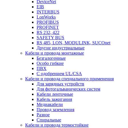
DeviceNet
EIB
INTERBUS
LonWorks
PROFIBUS
PROFINET
RS 232, 422
SAFETY BUS
RS 485, LON, MODULINK, SUCOnet
Другие индустриальные
Кабели и провода монтажные
Безгалогенные
Особо гибкие
ПВХ
С одобрением UL/CSA
Кабели и провода специального применения
Для зарядных устройств
Для фотогальванических систем
Кабели ленточные
Кабель зажигания
Медиакабели
Провод заземления
Разное
Спиральные
Кабели и провода термостойкие