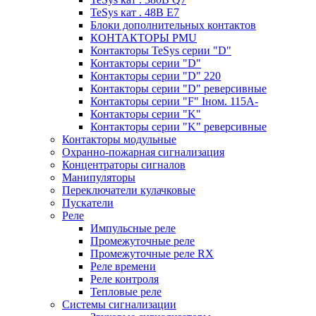
TeSys кат . 48В E7
Блоки дополнительных контактов
КОНТАКТОРЫ PMU
Контакторы TeSys серии "D"
Контакторы серии "D"
Контакторы серии "D" 220
Контакторы серии "D" реверсивные
Контакторы серии "F" Iном. 115А-
Контакторы серии "K"
Контакторы серии "K" реверсивные
Контакторы модульные
Охранно-пожарная сигнализация
Концентраторы сигналов
Манипуляторы
Переключатели кулачковые
Пускатели
Реле
Импульсные реле
Промежуточные реле
Промежуточные реле RX
Реле времени
Реле контроля
Тепловые реле
Системы сигнализации