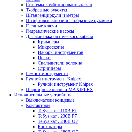
Системы комбинированных жал
Т-образные рукоятки
Штангенциркули и метры
Штифтовые ключи и Т-образные рукоятки
Гаечные ключи
Гидравлические насосы
Для монтажа оптического кабеля
Кримперы
Микроскопы
Наборы инструментов
Печки
Скалыватели волокна
Стрипперы
Ремонт инструмента
Ручной инструмент Knipex
Ручной инструмент Knipex
Шарнирные шланги MAXIFLEX
Исполнительные устройства
Выключатели концевые
Контакторы
TeSys кат . 110В F7
TeSys кат . 230В P7
TeSys кат . 240В U7
Контакторы
TeSys кат . 380В Q7