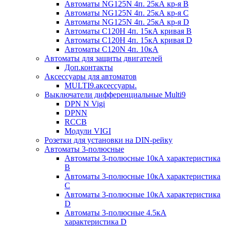
Автоматы NG125N 4п. 25кА кр-я B
Автоматы NG125N 4п. 25кА кр-я C
Автоматы NG125N 4п. 25кА кр-я D
Автоматы С120H 4п. 15кА кривая B
Автоматы С120H 4п. 15кА кривая D
Автоматы С120N 4п. 10кА
Автоматы для защиты двигателей
Доп.контакты
Аксессуары для автоматов
MULTI9.аксессуары.
Выключатели дифференциальные Multi9
DPN N Vigi
DPNN
RCCB
Модули VIGI
Розетки для установки на DIN-рейку
Автоматы 3-полюсные
Автоматы 3-полюсные 10кА характеристика
B
Автоматы 3-полюсные 10кА характеристика
C
Автоматы 3-полюсные 10кА характеристика
D
Автоматы 3-полюсные 4.5кА
характеристика D