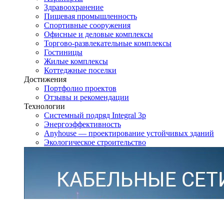
Здравоохранение
Пищевая промышленность
Спортивные сооружения
Офисные и деловые комплексы
Торгово-развлекательные комплексы
Гостиницы
Жилые комплексы
Коттеджные поселки
Достижения
Портфолио проектов
Отзывы и рекомендации
Технологии
Системный подряд Integral 3p
Энергоэффективность
Anyhouse — проектирование устойчивых зданий
Экологическое строительство