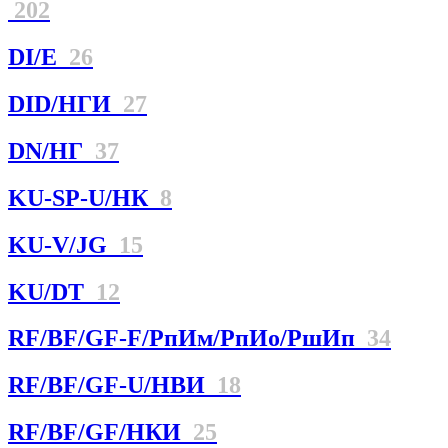
202
DI/E
26
DID/НГИ
27
DN/НГ
37
KU-SP-U/НК
8
KU-V/JG
15
KU/DT
12
RF/BF/GF-F/РпИм/РпИо/РшИп
34
RF/BF/GF-U/НBИ
18
RF/BF/GF/НКИ
25