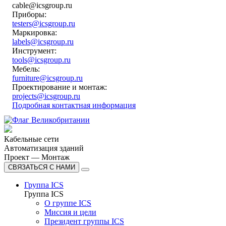
cable@icsgroup.ru
Приборы:
testers@icsgroup.ru
Маркировка:
labels@icsgroup.ru
Инструмент:
tools@icsgroup.ru
Мебель:
furniture@icsgroup.ru
Проектирование и монтаж:
projects@icsgroup.ru
Подробная контактная информация
Кабельные сети
Автоматизация зданий
Проект — Монтаж
СВЯЗАТЬСЯ С НАМИ
Группа ICS
Группа ICS
О группе ICS
Миссия и цели
Президент группы ICS