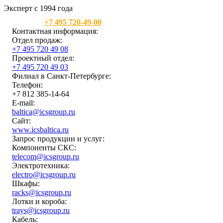
Эксперт с 1994 года
Москва:
+7 495 720-49-00
Контактная информация:
Отдел продаж:
+7 495 720 49 08
Проектный отдел:
+7 495 720 49 03
Филиал в Санкт-Петербурге:
Телефон:
+7 812 385-14-64
E-mail:
baltica@icsgroup.ru
Сайт:
www.icsbaltica.ru
Запрос продукции и услуг:
Компоненты СКС:
telecom@icsgroup.ru
Электротехника:
electro@icsgroup.ru
Шкафы:
racks@icsgroup.ru
Лотки и короба:
trays@icsgroup.ru
Кабель: