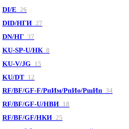
DI/E
26
DID/НГИ
27
DN/НГ
37
KU-SP-U/НК
8
KU-V/JG
15
KU/DT
12
RF/BF/GF-F/РпИм/РпИо/РшИп
34
RF/BF/GF-U/НBИ
18
RF/BF/GF/НКИ
25