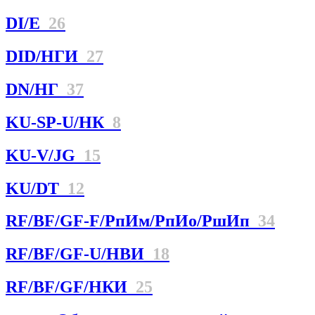
DI/E
26
DID/НГИ
27
DN/НГ
37
KU-SP-U/НК
8
KU-V/JG
15
KU/DT
12
RF/BF/GF-F/РпИм/РпИо/РшИп
34
RF/BF/GF-U/НBИ
18
RF/BF/GF/НКИ
25