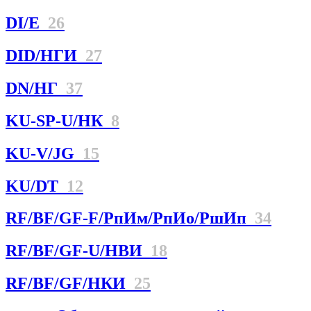
DI/E
26
DID/НГИ
27
DN/НГ
37
KU-SP-U/НК
8
KU-V/JG
15
KU/DT
12
RF/BF/GF-F/РпИм/РпИо/РшИп
34
RF/BF/GF-U/НBИ
18
RF/BF/GF/НКИ
25