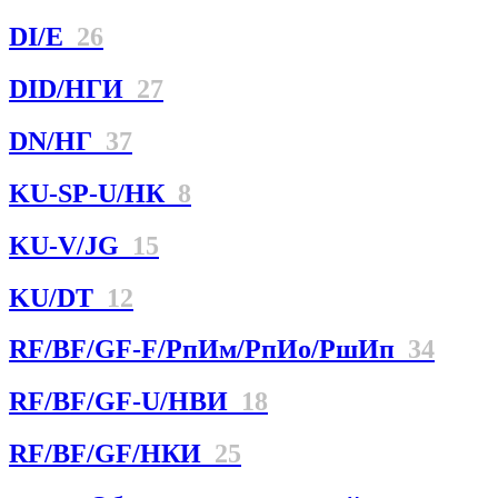
DI/E
26
DID/НГИ
27
DN/НГ
37
KU-SP-U/НК
8
KU-V/JG
15
KU/DT
12
RF/BF/GF-F/РпИм/РпИо/РшИп
34
RF/BF/GF-U/НBИ
18
RF/BF/GF/НКИ
25