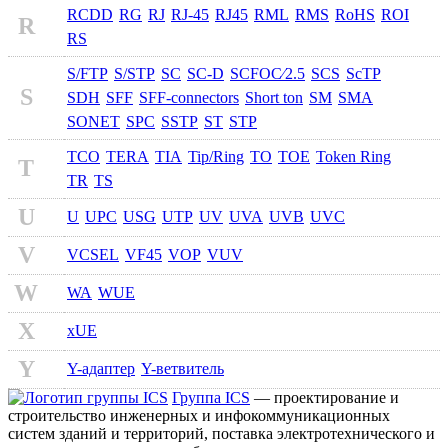
RCDD
RG
RJ
RJ-45
RJ45
RML
RMS
RoHS
ROI
R
RS
S/FTP
S/STP
SC
SC-D
SCFOC⁄2.5
SCS
ScTP
S
SDH
SFF
SFF-connectors
Short ton
SM
SMA
SONET
SPC
SSTP
ST
STP
TCO
TERA
TIA
Tip/Ring
TO
TOE
Token Ring
T
TR
TS
U
U
UPC
USG
UTP
UV
UVA
UVB
UVC
V
VCSEL
VF45
VOP
VUV
W
WA
WUE
X
xUE
Y
Y-адаптер
Y-ветвитель
Группа ICS
— проектирование и
строительство инженерных и инфокоммуникационных
систем зданий и территорий, поставка электротехнического и