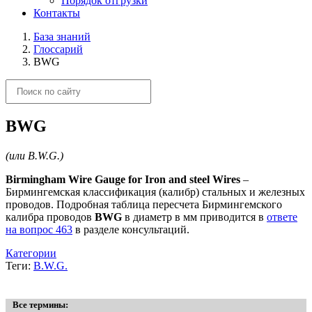
Порядок отгрузки
Контакты
База знаний
Глоссарий
BWG
BWG
(или B.W.G.)
Birmingham Wire Gauge for Iron and steel Wires
–
Бирмингемская классификация (калибр) стальных и железных
проводов. Подробная таблица пересчета Бирмингемского
калибра проводов
BWG
в диаметр в мм приводится в
ответе
на вопрос 463
в разделе консультаций.
Категории
Теги:
B.W.G.
Все термины: