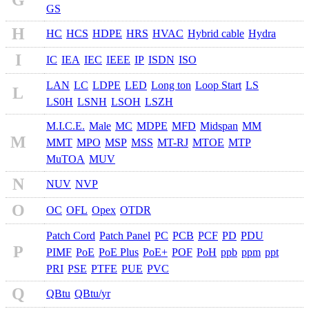
G
GS
H
HC
HCS
HDPE
HRS
HVAC
Hybrid cable
Hydra
I
IC
IEA
IEC
IEEE
IP
ISDN
ISO
LAN
LC
LDPE
LED
Long ton
Loop Start
LS
L
LS0H
LSNH
LSOH
LSZH
M.I.C.E.
Male
MC
MDPE
MFD
Midspan
MM
M
MMT
MPO
MSP
MSS
MT-RJ
MTOE
MTP
MuTOA
MUV
N
NUV
NVP
O
OC
OFL
Opex
OTDR
Patch Cord
Patch Panel
PC
PCB
PCF
PD
PDU
P
PIMF
PoE
PoE Plus
PoE+
POF
PoH
ppb
ppm
ppt
PRI
PSE
PTFE
PUE
PVC
Q
QBtu
QBtu/yr