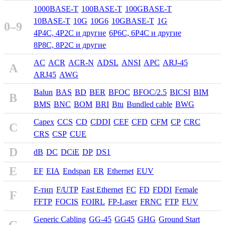
1000BASE-T
100BASE-T
100GBASE-T
10BASE-T
10G
10G6
10GBASE-T
1G
0–9
4P4C, 4P2C и другие
6P6C, 6P4C и другие
8P8C, 8P2C и другие
AC
ACR
ACR-N
ADSL
ANSI
APC
ARJ-45
A
ARJ45
AWG
Balun
BAS
BD
BER
BFOC
BFOC/2.5
BICSI
BIM
B
BMS
BNC
BOM
BRI
Btu
Bundled cable
BWG
Capex
CCS
CD
CDDI
CEF
CFD
CFM
CP
CRC
C
CRS
CSP
CUE
D
dB
DC
DCiE
DP
DS1
E
EF
EIA
Endspan
ER
Ethernet
EUV
F-тип
F/UTP
Fast Ethernet
FC
FD
FDDI
Female
F
FFTP
FOCIS
FOIRL
FP-Laser
FRNC
FTP
FUV
Generic Cabling
GG-45
GG45
GHG
Ground Start