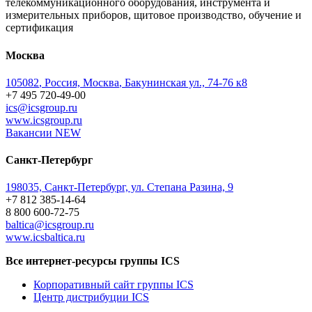
телекоммуникационного оборудования, инструмента и
измерительных приборов, щитовое производство, обучение и
сертификация
Москва
105082
,
Россия, Москва
,
Бакунинская ул., 74-76 к8
+7 495 720-49-00
ics@icsgroup.ru
www.icsgroup.ru
Вакансии
NEW
Санкт-Петербург
198035, Санкт-Петербург, ул. Степана Разина, 9
+7 812 385-14-64
8 800 600-72-75
baltica@icsgroup.ru
www.icsbaltica.ru
Все интернет-ресурсы группы ICS
Корпоративный сайт группы ICS
Центр дистрибуции ICS