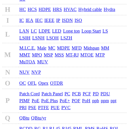
H
HC
HCS
HDPE
HRS
HVAC
Hybrid cable
Hydra
I
IC
IEA
IEC
IEEE
IP
ISDN
ISO
LAN
LC
LDPE
LED
Long ton
Loop Start
LS
L
LS0H
LSNH
LSOH
LSZH
M.I.C.E.
Male
MC
MDPE
MFD
Midspan
MM
M
MMT
MPO
MSP
MSS
MT-RJ
MTOE
MTP
MuTOA
MUV
N
NUV
NVP
O
OC
OFL
Opex
OTDR
Patch Cord
Patch Panel
PC
PCB
PCF
PD
PDU
P
PIMF
PoE
PoE Plus
PoE+
POF
PoH
ppb
ppm
ppt
PRI
PSE
PTFE
PUE
PVC
Q
QBtu
QBtu/yr
RCDD
RG
RJ
RJ-45
RJ45
RML
RMS
RoHS
ROI