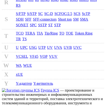
R
RS
S/FTP
S/STP
SC
SC-D
SCFOC⁄2.5
SCS
ScTP
S
SDH
SFF
SFF-connectors
Short ton
SM
SMA
SONET
SPC
SSTP
ST
STP
TCO
TERA
TIA
Tip/Ring
TO
TOE
Token Ring
T
TR
TS
U
U
UPC
USG
UTP
UV
UVA
UVB
UVC
V
VCSEL
VF45
VOP
VUV
W
WA
WUE
X
xUE
Y
Y-адаптер
Y-ветвитель
Группа ICS
— проектирование и
строительство инженерных и инфокоммуникационных
систем зданий и территорий, поставка электротехнического и
телекоммуникационного оборудования, инструмента и