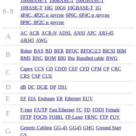
1000BASE-T
100BASE-T
100GBASE-T
10BASE-T
10G
10G6
10GBASE-T
1G
0–9
4P4C, 4P2C и другие
6P6C, 6P4C и другие
8P8C, 8P2C и другие
AC
ACR
ACR-N
ADSL
ANSI
APC
ARJ-45
A
ARJ45
AWG
Balun
BAS
BD
BER
BFOC
BFOC/2.5
BICSI
BIM
B
BMS
BNC
BOM
BRI
Btu
Bundled cable
BWG
Capex
CCS
CD
CDDI
CEF
CFD
CFM
CP
CRC
C
CRS
CSP
CUE
D
dB
DC
DCiE
DP
DS1
E
EF
EIA
Endspan
ER
Ethernet
EUV
F-тип
F/UTP
Fast Ethernet
FC
FD
FDDI
Female
F
FFTP
FOCIS
FOIRL
FP-Laser
FRNC
FTP
FUV
Generic Cabling
GG-45
GG45
GHG
Ground Start
G
GS