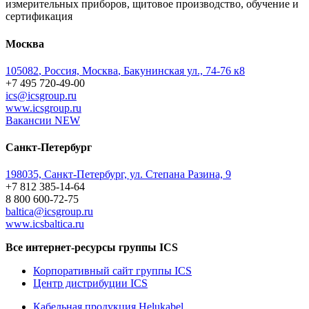
измерительных приборов, щитовое производство, обучение и
сертификация
Москва
105082
,
Россия, Москва
,
Бакунинская ул., 74-76 к8
+7 495 720-49-00
ics@icsgroup.ru
www.icsgroup.ru
Вакансии
NEW
Санкт-Петербург
198035, Санкт-Петербург, ул. Степана Разина, 9
+7 812 385-14-64
8 800 600-72-75
baltica@icsgroup.ru
www.icsbaltica.ru
Все интернет-ресурсы группы ICS
Корпоративный сайт группы ICS
Центр дистрибуции ICS
Кабельная продукция Helukabel