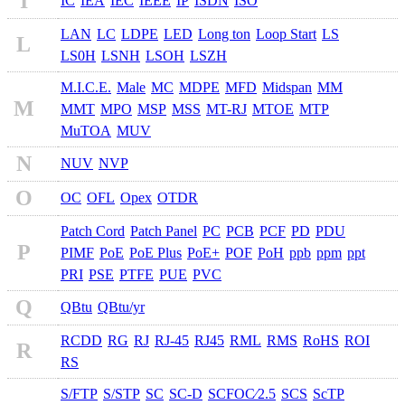
I
IC
IEA
IEC
IEEE
IP
ISDN
ISO
LAN
LC
LDPE
LED
Long ton
Loop Start
LS
L
LS0H
LSNH
LSOH
LSZH
M.I.C.E.
Male
MC
MDPE
MFD
Midspan
MM
M
MMT
MPO
MSP
MSS
MT-RJ
MTOE
MTP
MuTOA
MUV
N
NUV
NVP
O
OC
OFL
Opex
OTDR
Patch Cord
Patch Panel
PC
PCB
PCF
PD
PDU
P
PIMF
PoE
PoE Plus
PoE+
POF
PoH
ppb
ppm
ppt
PRI
PSE
PTFE
PUE
PVC
Q
QBtu
QBtu/yr
RCDD
RG
RJ
RJ-45
RJ45
RML
RMS
RoHS
ROI
R
RS
S/FTP
S/STP
SC
SC-D
SCFOC⁄2.5
SCS
ScTP