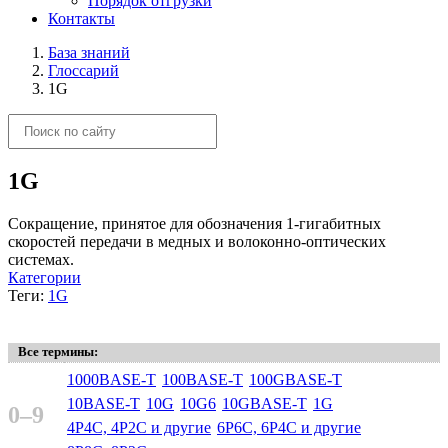
Порядок отгрузки
Контакты
База знаний
Глоссарий
1G
1G
Сокращение, принятое для обозначения 1-гигабитных
скоростей передачи в медных и волоконно-оптических
системах.
Категории
Теги:
1G
Все термины:
1000BASE-T
100BASE-T
100GBASE-T
10BASE-T
10G
10G6
10GBASE-T
1G
0–9
4P4C, 4P2C и другие
6P6C, 6P4C и другие