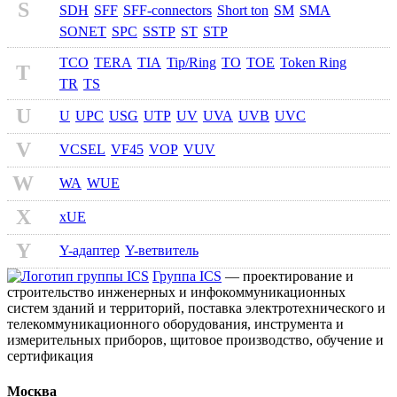
S
SDH
SFF
SFF-connectors
Short ton
SM
SMA
SONET
SPC
SSTP
ST
STP
TCO
TERA
TIA
Tip/Ring
TO
TOE
Token Ring
T
TR
TS
U
U
UPC
USG
UTP
UV
UVA
UVB
UVC
V
VCSEL
VF45
VOP
VUV
W
WA
WUE
X
xUE
Y
Y-адаптер
Y-ветвитель
Группа ICS
— проектирование и
строительство инженерных и инфокоммуникационных
систем зданий и территорий, поставка электротехнического и
телекоммуникационного оборудования, инструмента и
измерительных приборов, щитовое производство, обучение и
сертификация
Москва