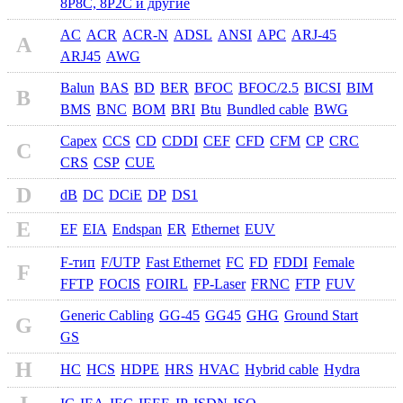
8P8C, 8P2C и другие
AC
ACR
ACR-N
ADSL
ANSI
APC
ARJ-45
A
ARJ45
AWG
Balun
BAS
BD
BER
BFOC
BFOC/2.5
BICSI
BIM
B
BMS
BNC
BOM
BRI
Btu
Bundled cable
BWG
Capex
CCS
CD
CDDI
CEF
CFD
CFM
CP
CRC
C
CRS
CSP
CUE
D
dB
DC
DCiE
DP
DS1
E
EF
EIA
Endspan
ER
Ethernet
EUV
F-тип
F/UTP
Fast Ethernet
FC
FD
FDDI
Female
F
FFTP
FOCIS
FOIRL
FP-Laser
FRNC
FTP
FUV
Generic Cabling
GG-45
GG45
GHG
Ground Start
G
GS
H
HC
HCS
HDPE
HRS
HVAC
Hybrid cable
Hydra