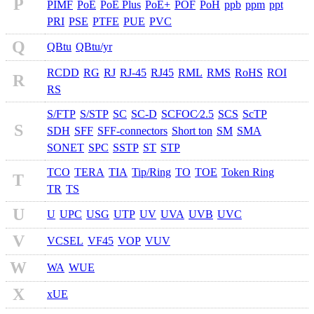
P
PIMF
PoE
PoE Plus
PoE+
POF
PoH
ppb
ppm
ppt
PRI
PSE
PTFE
PUE
PVC
Q
QBtu
QBtu/yr
RCDD
RG
RJ
RJ-45
RJ45
RML
RMS
RoHS
ROI
R
RS
S/FTP
S/STP
SC
SC-D
SCFOC⁄2.5
SCS
ScTP
S
SDH
SFF
SFF-connectors
Short ton
SM
SMA
SONET
SPC
SSTP
ST
STP
TCO
TERA
TIA
Tip/Ring
TO
TOE
Token Ring
T
TR
TS
U
U
UPC
USG
UTP
UV
UVA
UVB
UVC
V
VCSEL
VF45
VOP
VUV
W
WA
WUE
X
xUE