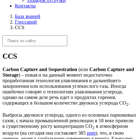
Порядок отгрузки
Контакты
База знаний
Глоссарий
CCS
CCS
Carbon Capture and Sequestration
(или
Carbon Capture and
Storage
) – новая и на данный момент недостаточно
проработанная технология улавливания и дальнейшего
захоронения или использования углекислого газа. Иногда
ошибочно говорят о технологиях улавливания углерода,
однако на самом деле речь идет о продуктах горения,
содержащих в большом количестве двуокись углерода CO
.
2
Выбросы двуокиси углерода, одного из основных парниковых
газов, с начала промышленной революции в 18 веке привели
к существенному росту концентрации CO
в атмосферном
2
воздухе (на сегодня она составляет 385
ppm
), что, в свою
очередь, ведет к глобальному изменению климата. Ежегодно