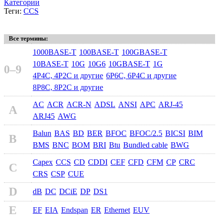
Категории
Теги:
CCS
Все термины:
1000BASE-T
100BASE-T
100GBASE-T
10BASE-T
10G
10G6
10GBASE-T
1G
0–9
4P4C, 4P2C и другие
6P6C, 6P4C и другие
8P8C, 8P2C и другие
AC
ACR
ACR-N
ADSL
ANSI
APC
ARJ-45
A
ARJ45
AWG
Balun
BAS
BD
BER
BFOC
BFOC/2.5
BICSI
BIM
B
BMS
BNC
BOM
BRI
Btu
Bundled cable
BWG
Capex
CCS
CD
CDDI
CEF
CFD
CFM
CP
CRC
C
CRS
CSP
CUE
D
dB
DC
DCiE
DP
DS1
E
EF
EIA
Endspan
ER
Ethernet
EUV