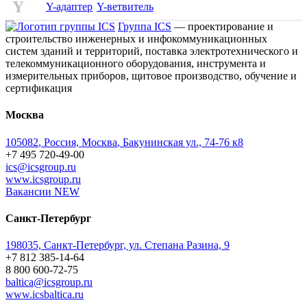
Y
Y-адаптер
Y-ветвитель
Группа ICS
— проектирование и
строительство инженерных и инфокоммуникационных
систем зданий и территорий, поставка электротехнического и
телекоммуникационного оборудования, инструмента и
измерительных приборов, щитовое производство, обучение и
сертификация
Москва
105082
,
Россия, Москва
,
Бакунинская ул., 74-76 к8
+7 495 720-49-00
ics@icsgroup.ru
www.icsgroup.ru
Вакансии
NEW
Санкт-Петербург
198035, Санкт-Петербург, ул. Степана Разина, 9
+7 812 385-14-64
8 800 600-72-75
baltica@icsgroup.ru
www.icsbaltica.ru