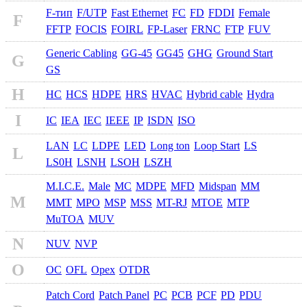
F-тип
F/UTP
Fast Ethernet
FC
FD
FDDI
Female
F
FFTP
FOCIS
FOIRL
FP-Laser
FRNC
FTP
FUV
Generic Cabling
GG-45
GG45
GHG
Ground Start
G
GS
H
HC
HCS
HDPE
HRS
HVAC
Hybrid cable
Hydra
I
IC
IEA
IEC
IEEE
IP
ISDN
ISO
LAN
LC
LDPE
LED
Long ton
Loop Start
LS
L
LS0H
LSNH
LSOH
LSZH
M.I.C.E.
Male
MC
MDPE
MFD
Midspan
MM
M
MMT
MPO
MSP
MSS
MT-RJ
MTOE
MTP
MuTOA
MUV
N
NUV
NVP
O
OC
OFL
Opex
OTDR
Patch Cord
Patch Panel
PC
PCB
PCF
PD
PDU