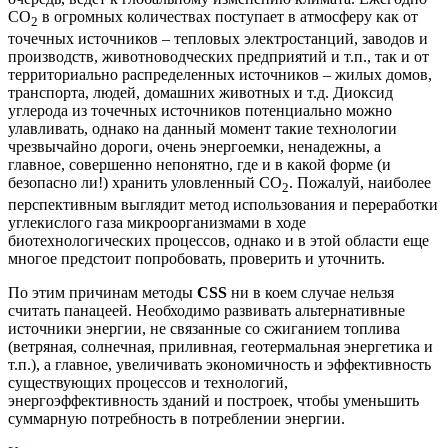
CO
в огромных количествах поступает в атмосферу как от
2
точечных источников – тепловых электростанций, заводов и
производств, животноводческих предприятий и т.п., так и от
территориально распределенных источников – жилых домов,
транспорта, людей, домашних животных и т.д. Диоксид
углерода из точечных источников потенциально можно
улавливать, однако на данный момент такие технологии
чрезвычайно дороги, очень энергоемки, ненадежны, а
главное, совершенно непонятно, где и в какой форме (и
безопасно ли!) хранить уловленный CO
. Пожалуй, наиболее
2
перспективным выглядит метод использования и переработки
углекислого газа микроорганизмами в ходе
биотехнологических процессов, однако и в этой области еще
многое предстоит попробовать, проверить и уточнить.
По этим причинам методы
CSS
ни в коем случае нельзя
считать панацеей. Необходимо развивать альтернативные
источники энергии, не связанные со сжиганием топлива
(ветряная, солнечная, приливная, геотермальная энергетика и
т.п.), а главное, увеличивать экономичность и эффективность
существующих процессов и технологий,
энергоэффективность зданий и построек, чтобы уменьшить
суммарную потребность в потреблении энергии.