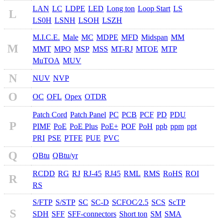
LAN
LC
LDPE
LED
Long ton
Loop Start
LS
L
LS0H
LSNH
LSOH
LSZH
M.I.C.E.
Male
MC
MDPE
MFD
Midspan
MM
M
MMT
MPO
MSP
MSS
MT-RJ
MTOE
MTP
MuTOA
MUV
N
NUV
NVP
O
OC
OFL
Opex
OTDR
Patch Cord
Patch Panel
PC
PCB
PCF
PD
PDU
P
PIMF
PoE
PoE Plus
PoE+
POF
PoH
ppb
ppm
ppt
PRI
PSE
PTFE
PUE
PVC
Q
QBtu
QBtu/yr
RCDD
RG
RJ
RJ-45
RJ45
RML
RMS
RoHS
ROI
R
RS
S/FTP
S/STP
SC
SC-D
SCFOC⁄2.5
SCS
ScTP
S
SDH
SFF
SFF-connectors
Short ton
SM
SMA