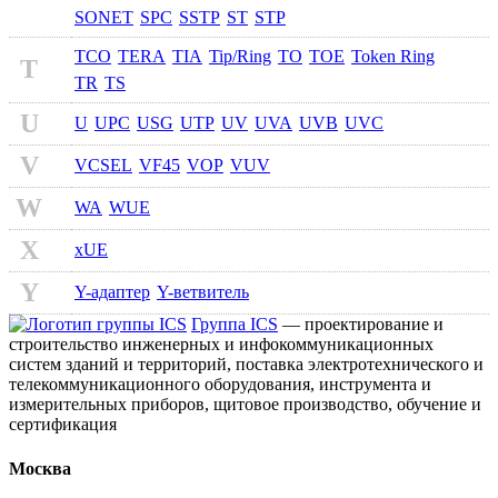
SONET
SPC
SSTP
ST
STP
TCO
TERA
TIA
Tip/Ring
TO
TOE
Token Ring
T
TR
TS
U
U
UPC
USG
UTP
UV
UVA
UVB
UVC
V
VCSEL
VF45
VOP
VUV
W
WA
WUE
X
xUE
Y
Y-адаптер
Y-ветвитель
Группа ICS
— проектирование и
строительство инженерных и инфокоммуникационных
систем зданий и территорий, поставка электротехнического и
телекоммуникационного оборудования, инструмента и
измерительных приборов, щитовое производство, обучение и
сертификация
Москва