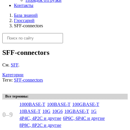
Порядок отгрузки
Контакты
База знаний
Глоссарий
SFF-connectors
SFF-connectors
См.
SFF
.
Категории
Теги:
SFF-connectors
Все термины:
1000BASE-T
100BASE-T
100GBASE-T
10BASE-T
10G
10G6
10GBASE-T
1G
0–9
4P4C, 4P2C и другие
6P6C, 6P4C и другие
8P8C, 8P2C и другие