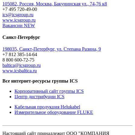
105082
,
Россия, Москва
,
Бакунинская ул., 74-76 к8
+7 495 720-49-00
ics@icsgroup.ru
www.icsgroup.ru
Вакансии
NEW
Санкт-Петербург
198035, Санкт-Петербург, ул. Степана Разина, 9
+7 812 385-14-64
8 800 600-72-75
baltica@icsgroup.ru
www.icsbaltica.ru
Все интернет-ресурсы группы ICS
Корпоративный сайт группы ICS
Центр дистрибуции ICS
Кабельная продукция Helukabel
Измерительное оборудование FLUKE
Настоящий сайт принадлежит ООО "КОМПАНИЯ