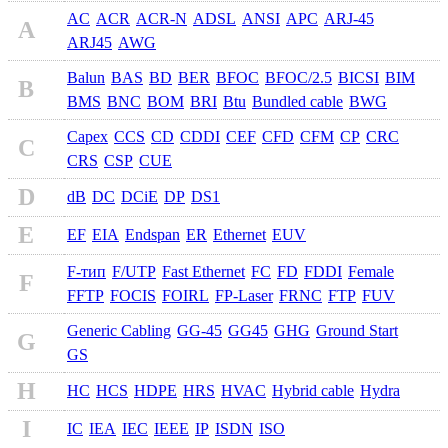
AC
ACR
ACR-N
ADSL
ANSI
APC
ARJ-45
A
ARJ45
AWG
Balun
BAS
BD
BER
BFOC
BFOC/2.5
BICSI
BIM
B
BMS
BNC
BOM
BRI
Btu
Bundled cable
BWG
Capex
CCS
CD
CDDI
CEF
CFD
CFM
CP
CRC
C
CRS
CSP
CUE
D
dB
DC
DCiE
DP
DS1
E
EF
EIA
Endspan
ER
Ethernet
EUV
F-тип
F/UTP
Fast Ethernet
FC
FD
FDDI
Female
F
FFTP
FOCIS
FOIRL
FP-Laser
FRNC
FTP
FUV
Generic Cabling
GG-45
GG45
GHG
Ground Start
G
GS
H
HC
HCS
HDPE
HRS
HVAC
Hybrid cable
Hydra
I
IC
IEA
IEC
IEEE
IP
ISDN
ISO