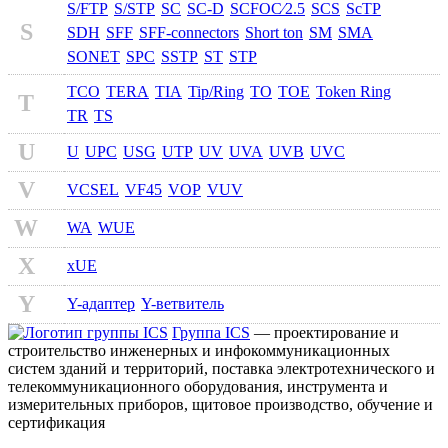
S/FTP
S/STP
SC
SC-D
SCFOC⁄2.5
SCS
ScTP
S
SDH
SFF
SFF-connectors
Short ton
SM
SMA
SONET
SPC
SSTP
ST
STP
TCO
TERA
TIA
Tip/Ring
TO
TOE
Token Ring
T
TR
TS
U
U
UPC
USG
UTP
UV
UVA
UVB
UVC
V
VCSEL
VF45
VOP
VUV
W
WA
WUE
X
xUE
Y
Y-адаптер
Y-ветвитель
Группа ICS
— проектирование и
строительство инженерных и инфокоммуникационных
систем зданий и территорий, поставка электротехнического и
телекоммуникационного оборудования, инструмента и
измерительных приборов, щитовое производство, обучение и
сертификация