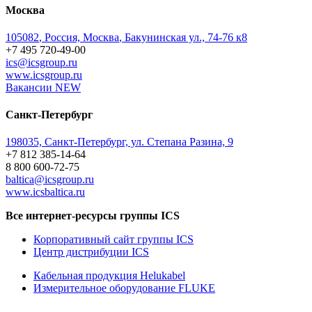
Москва
105082
,
Россия, Москва
,
Бакунинская ул., 74-76 к8
+7 495 720-49-00
ics@icsgroup.ru
www.icsgroup.ru
Вакансии
NEW
Санкт-Петербург
198035, Санкт-Петербург, ул. Степана Разина, 9
+7 812 385-14-64
8 800 600-72-75
baltica@icsgroup.ru
www.icsbaltica.ru
Все интернет-ресурсы группы ICS
Корпоративный сайт группы ICS
Центр дистрибуции ICS
Кабельная продукция Helukabel
Измерительное оборудование FLUKE