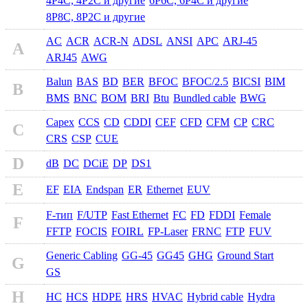
4P4C, 4P2C и другие
6P6C, 6P4C и другие
8P8C, 8P2C и другие
AC
ACR
ACR-N
ADSL
ANSI
APC
ARJ-45
A
ARJ45
AWG
Balun
BAS
BD
BER
BFOC
BFOC/2.5
BICSI
BIM
B
BMS
BNC
BOM
BRI
Btu
Bundled cable
BWG
Capex
CCS
CD
CDDI
CEF
CFD
CFM
CP
CRC
C
CRS
CSP
CUE
D
dB
DC
DCiE
DP
DS1
E
EF
EIA
Endspan
ER
Ethernet
EUV
F-тип
F/UTP
Fast Ethernet
FC
FD
FDDI
Female
F
FFTP
FOCIS
FOIRL
FP-Laser
FRNC
FTP
FUV
Generic Cabling
GG-45
GG45
GHG
Ground Start
G
GS
H
HC
HCS
HDPE
HRS
HVAC
Hybrid cable
Hydra