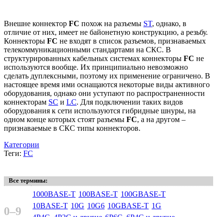
Внешне коннектор
FC
похож на разъемы
ST
, однако, в
отличие от них, имеет не байонетную конструкцию, а резьбу.
Коннекторы
FC
не входят в список разъемов, признаваемых
телекоммуникационными стандартами на СКС. В
структурированных кабельных системах коннекторы
FC
не
используются вообще. Их принципиально невозможно
сделать дуплексными, поэтому их применение ограничено. В
настоящее время ими оснащаются некоторые виды активного
оборудования, однако они уступают по распространенности
коннекторам
SC
и
LC
. Для подключении таких видов
оборудования к сети используются гибридные шнуры, на
одном конце которых стоят разъемы
FC
, а на другом –
признаваемые в СКС типы коннекторов.
Категории
Теги:
FC
Все термины:
1000BASE-T
100BASE-T
100GBASE-T
10BASE-T
10G
10G6
10GBASE-T
1G
0–9