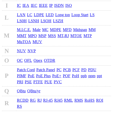
I
IC
IEA
IEC
IEEE
IP
ISDN
ISO
LAN
LC
LDPE
LED
Long ton
Loop Start
LS
L
LS0H
LSNH
LSOH
LSZH
M.I.C.E.
Male
MC
MDPE
MFD
Midspan
MM
M
MMT
MPO
MSP
MSS
MT-RJ
MTOE
MTP
MuTOA
MUV
N
NUV
NVP
O
OC
OFL
Opex
OTDR
Patch Cord
Patch Panel
PC
PCB
PCF
PD
PDU
P
PIMF
PoE
PoE Plus
PoE+
POF
PoH
ppb
ppm
ppt
PRI
PSE
PTFE
PUE
PVC
Q
QBtu
QBtu/yr
RCDD
RG
RJ
RJ-45
RJ45
RML
RMS
RoHS
ROI
R
RS