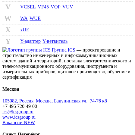
V
VCSEL
VF45
VOP
VUV
W
WA
WUE
X
xUE
Y
Y-адаптер
Y-ветвитель
Группа ICS
— проектирование и
строительство инженерных и инфокоммуникационных
систем зданий и территорий, поставка электротехнического и
телекоммуникационного оборудования, инструмента и
измерительных приборов, щитовое производство, обучение и
сертификация
Москва
105082
,
Россия, Москва
,
Бакунинская ул., 74-76 к8
+7 495 720-49-00
ics@icsgroup.ru
www.icsgroup.ru
Вакансии
NEW
Санкт-Петербург