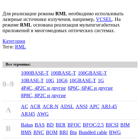
Для реализации режима
RML
необходимо использовать
лазерные источники излучения, например,
VCSEL
. На
режиме
RML
основана реализация мультигигабитных
приложений в многомодовых оптических системах.
Категории
Теги:
RML
Все термины:
1000BASE-T
100BASE-T
100GBASE-T
10BASE-T
10G
10G6
10GBASE-T
1G
0–9
4P4C, 4P2C и другие
6P6C, 6P4C и другие
8P8C, 8P2C и другие
AC
ACR
ACR-N
ADSL
ANSI
APC
ARJ-45
A
ARJ45
AWG
Balun
BAS
BD
BER
BFOC
BFOC/2.5
BICSI
BIM
B
BMS
BNC
BOM
BRI
Btu
Bundled cable
BWG