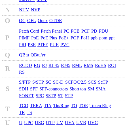
N
NUV
NVP
O
OC
OFL
Opex
OTDR
Patch Cord
Patch Panel
PC
PCB
PCF
PD
PDU
P
PIMF
PoE
PoE Plus
PoE+
POF
PoH
ppb
ppm
ppt
PRI
PSE
PTFE
PUE
PVC
Q
QBtu
QBtu/yr
RCDD
RG
RJ
RJ-45
RJ45
RML
RMS
RoHS
ROI
R
RS
S/FTP
S/STP
SC
SC-D
SCFOC⁄2.5
SCS
ScTP
S
SDH
SFF
SFF-connectors
Short ton
SM
SMA
SONET
SPC
SSTP
ST
STP
TCO
TERA
TIA
Tip/Ring
TO
TOE
Token Ring
T
TR
TS
U
U
UPC
USG
UTP
UV
UVA
UVB
UVC