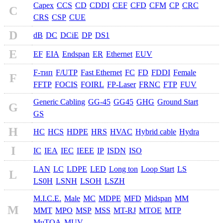
Capex
CCS
CD
CDDI
CEF
CFD
CFM
CP
CRC
C
CRS
CSP
CUE
D
dB
DC
DCiE
DP
DS1
E
EF
EIA
Endspan
ER
Ethernet
EUV
F-тип
F/UTP
Fast Ethernet
FC
FD
FDDI
Female
F
FFTP
FOCIS
FOIRL
FP-Laser
FRNC
FTP
FUV
Generic Cabling
GG-45
GG45
GHG
Ground Start
G
GS
H
HC
HCS
HDPE
HRS
HVAC
Hybrid cable
Hydra
I
IC
IEA
IEC
IEEE
IP
ISDN
ISO
LAN
LC
LDPE
LED
Long ton
Loop Start
LS
L
LS0H
LSNH
LSOH
LSZH
M.I.C.E.
Male
MC
MDPE
MFD
Midspan
MM
M
MMT
MPO
MSP
MSS
MT-RJ
MTOE
MTP
MuTOA
MUV