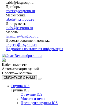
cable@icsgroup.ru
Приборы:
testers@icsgroup.ru
Маркировка:
labels@icsgroup.ru
Инструмент:
tools@icsgroup.ru
Мебель:
furniture@icsgroup.ru
Проектирование и монтаж:
projects@icsgroup.ru
Подробная контактная информация
Кабельные сети
Автоматизация зданий
Проект — Монтаж
СВЯЗАТЬСЯ С НАМИ
Группа ICS
Группа ICS
О группе ICS
Миссия и цели
Президент группы ICS