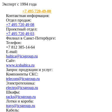
Эксперт с 1994 года
Москва:
+7 495 720-49-00
Контактная информация:
Отдел продаж:
+7 495 720 49 08
Проектный отдел:
+7 495 720 49 03
Филиал в Санкт-Петербурге:
Телефон:
+7 812 385-14-64
E-mail:
baltica@icsgroup.ru
Сайт:
www.icsbaltica.ru
Запрос продукции и услуг:
Компоненты СКС:
telecom@icsgroup.ru
Электротехника:
electro@icsgroup.ru
Шкафы:
racks@icsgroup.ru
Лотки и короба:
trays@icsgroup.ru
Кабель: