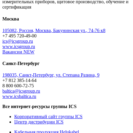
измерительных приборов, щитовое производство, обучение и
сертификация
Москва
105082
,
Россия, Москва
,
Бакунинская ул., 74-76 к8
+7 495 720-49-00
ics@icsgroup.ru
www.icsgroup.ru
Вакансии
NEW
Санкт-Петербург
198035, Санкт-Петербург, ул. Степана Разина, 9
+7 812 385-14-64
8 800 600-72-75
baltica@icsgroup.ru
www.icsbaltica.ru
Все интернет-ресурсы группы ICS
Корпоративный сайт группы ICS
Центр дистрибуции ICS
Кабельная продукция Helukabel