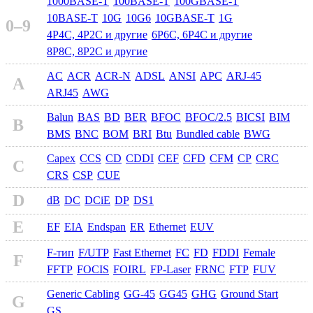
1000BASE-T
100BASE-T
100GBASE-T
10BASE-T
10G
10G6
10GBASE-T
1G
0–9
4P4C, 4P2C и другие
6P6C, 6P4C и другие
8P8C, 8P2C и другие
AC
ACR
ACR-N
ADSL
ANSI
APC
ARJ-45
A
ARJ45
AWG
Balun
BAS
BD
BER
BFOC
BFOC/2.5
BICSI
BIM
B
BMS
BNC
BOM
BRI
Btu
Bundled cable
BWG
Capex
CCS
CD
CDDI
CEF
CFD
CFM
CP
CRC
C
CRS
CSP
CUE
D
dB
DC
DCiE
DP
DS1
E
EF
EIA
Endspan
ER
Ethernet
EUV
F-тип
F/UTP
Fast Ethernet
FC
FD
FDDI
Female
F
FFTP
FOCIS
FOIRL
FP-Laser
FRNC
FTP
FUV
Generic Cabling
GG-45
GG45
GHG
Ground Start
G
GS