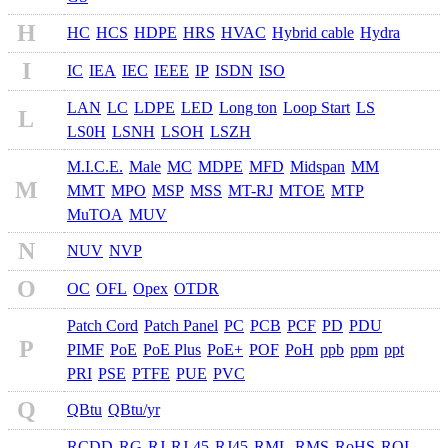
H
HC
HCS
HDPE
HRS
HVAC
Hybrid cable
Hydra
I
IC
IEA
IEC
IEEE
IP
ISDN
ISO
LAN
LC
LDPE
LED
Long ton
Loop Start
LS
L
LS0H
LSNH
LSOH
LSZH
M.I.C.E.
Male
MC
MDPE
MFD
Midspan
MM
M
MMT
MPO
MSP
MSS
MT-RJ
MTOE
MTP
MuTOA
MUV
N
NUV
NVP
O
OC
OFL
Opex
OTDR
Patch Cord
Patch Panel
PC
PCB
PCF
PD
PDU
P
PIMF
PoE
PoE Plus
PoE+
POF
PoH
ppb
ppm
ppt
PRI
PSE
PTFE
PUE
PVC
Q
QBtu
QBtu/yr
RCDD
RG
RJ
RJ-45
RJ45
RML
RMS
RoHS
ROI