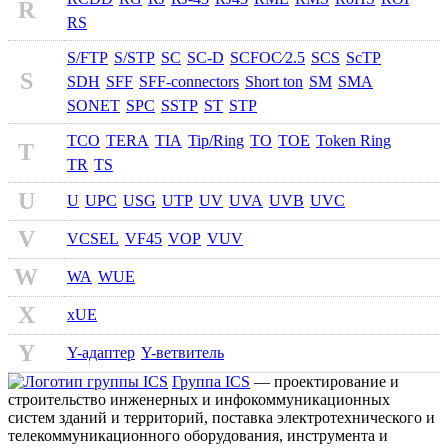
R
RS
S/FTP
S/STP
SC
SC-D
SCFOC⁄2.5
SCS
ScTP
S
SDH
SFF
SFF-connectors
Short ton
SM
SMA
SONET
SPC
SSTP
ST
STP
TCO
TERA
TIA
Tip/Ring
TO
TOE
Token Ring
T
TR
TS
U
U
UPC
USG
UTP
UV
UVA
UVB
UVC
V
VCSEL
VF45
VOP
VUV
W
WA
WUE
X
xUE
Y
Y-адаптер
Y-ветвитель
Группа ICS
— проектирование и
строительство инженерных и инфокоммуникационных
систем зданий и территорий, поставка электротехнического и
телекоммуникационного оборудования, инструмента и