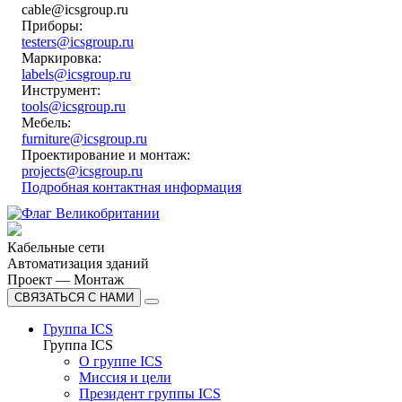
cable@icsgroup.ru
Приборы:
testers@icsgroup.ru
Маркировка:
labels@icsgroup.ru
Инструмент:
tools@icsgroup.ru
Мебель:
furniture@icsgroup.ru
Проектирование и монтаж:
projects@icsgroup.ru
Подробная контактная информация
Кабельные сети
Автоматизация зданий
Проект — Монтаж
СВЯЗАТЬСЯ С НАМИ
Группа ICS
Группа ICS
О группе ICS
Миссия и цели
Президент группы ICS