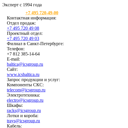
Эксперт с 1994 года
Москва:
+7 495 720-49-00
Контактная информация:
Отдел продаж:
+7 495 720 49 08
Проектный отдел:
+7 495 720 49 03
Филиал в Санкт-Петербурге:
Телефон:
+7 812 385-14-64
E-mail:
baltica@icsgroup.ru
Сайт:
www.icsbaltica.ru
Запрос продукции и услуг:
Компоненты СКС:
telecom@icsgroup.ru
Электротехника:
electro@icsgroup.ru
Шкафы:
racks@icsgroup.ru
Лотки и короба:
trays@icsgroup.ru
Кабель: