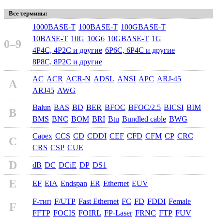
Все термины:
1000BASE-T
100BASE-T
100GBASE-T
10BASE-T
10G
10G6
10GBASE-T
1G
0–9
4P4C, 4P2C и другие
6P6C, 6P4C и другие
8P8C, 8P2C и другие
AC
ACR
ACR-N
ADSL
ANSI
APC
ARJ-45
A
ARJ45
AWG
Balun
BAS
BD
BER
BFOC
BFOC/2.5
BICSI
BIM
B
BMS
BNC
BOM
BRI
Btu
Bundled cable
BWG
Capex
CCS
CD
CDDI
CEF
CFD
CFM
CP
CRC
C
CRS
CSP
CUE
D
dB
DC
DCiE
DP
DS1
E
EF
EIA
Endspan
ER
Ethernet
EUV
F-тип
F/UTP
Fast Ethernet
FC
FD
FDDI
Female
F
FFTP
FOCIS
FOIRL
FP-Laser
FRNC
FTP
FUV