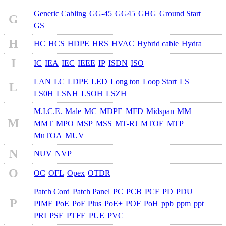
Generic Cabling
GG-45
GG45
GHG
Ground Start
G
GS
H
HC
HCS
HDPE
HRS
HVAC
Hybrid cable
Hydra
I
IC
IEA
IEC
IEEE
IP
ISDN
ISO
LAN
LC
LDPE
LED
Long ton
Loop Start
LS
L
LS0H
LSNH
LSOH
LSZH
M.I.C.E.
Male
MC
MDPE
MFD
Midspan
MM
M
MMT
MPO
MSP
MSS
MT-RJ
MTOE
MTP
MuTOA
MUV
N
NUV
NVP
O
OC
OFL
Opex
OTDR
Patch Cord
Patch Panel
PC
PCB
PCF
PD
PDU
P
PIMF
PoE
PoE Plus
PoE+
POF
PoH
ppb
ppm
ppt
PRI
PSE
PTFE
PUE
PVC