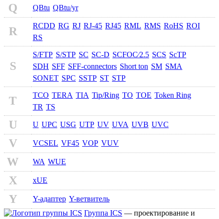
Q
QBtu
QBtu/yr
RCDD
RG
RJ
RJ-45
RJ45
RML
RMS
RoHS
ROI
R
RS
S/FTP
S/STP
SC
SC-D
SCFOC⁄2.5
SCS
ScTP
S
SDH
SFF
SFF-connectors
Short ton
SM
SMA
SONET
SPC
SSTP
ST
STP
TCO
TERA
TIA
Tip/Ring
TO
TOE
Token Ring
T
TR
TS
U
U
UPC
USG
UTP
UV
UVA
UVB
UVC
V
VCSEL
VF45
VOP
VUV
W
WA
WUE
X
xUE
Y
Y-адаптер
Y-ветвитель
Группа ICS
— проектирование и