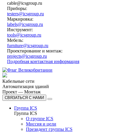
cable@icsgroup.ru
Приборы:
testers@icsgroup.ru
Маркировка:
labels@icsgroup.ru
Инструмент:
tools@icsgroup.ru
Мебель:
furniture@icsgroup.ru
Проектирование и монтаж:
projects@icsgroup.ru
Подробная контактная информация
Кабельные сети
Автоматизация зданий
Проект — Монтаж
СВЯЗАТЬСЯ С НАМИ
Группа ICS
Группа ICS
О группе ICS
Миссия и цели
Президент группы ICS