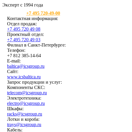
Эксперт с 1994 года
Москва:
+7 495 720-49-00
Контактная информация:
Отдел продаж:
+7 495 720 49 08
Проектный отдел:
+7 495 720 49 03
Филиал в Санкт-Петербурге:
Телефон:
+7 812 385-14-64
E-mail:
baltica@icsgroup.ru
Сайт:
www.icsbaltica.ru
Запрос продукции и услуг:
Компоненты СКС:
telecom@icsgroup.ru
Электротехника:
electro@icsgroup.ru
Шкафы:
racks@icsgroup.ru
Лотки и короба:
trays@icsgroup.ru
Кабель: