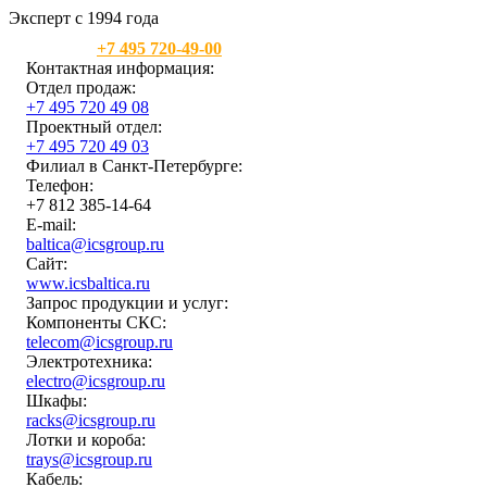
Эксперт с 1994 года
Москва:
+7 495 720-49-00
Контактная информация:
Отдел продаж:
+7 495 720 49 08
Проектный отдел:
+7 495 720 49 03
Филиал в Санкт-Петербурге:
Телефон:
+7 812 385-14-64
E-mail:
baltica@icsgroup.ru
Сайт:
www.icsbaltica.ru
Запрос продукции и услуг:
Компоненты СКС:
telecom@icsgroup.ru
Электротехника:
electro@icsgroup.ru
Шкафы:
racks@icsgroup.ru
Лотки и короба:
trays@icsgroup.ru
Кабель: