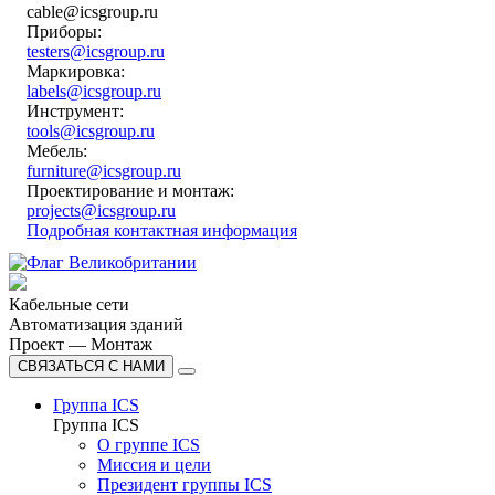
cable@icsgroup.ru
Приборы:
testers@icsgroup.ru
Маркировка:
labels@icsgroup.ru
Инструмент:
tools@icsgroup.ru
Мебель:
furniture@icsgroup.ru
Проектирование и монтаж:
projects@icsgroup.ru
Подробная контактная информация
Кабельные сети
Автоматизация зданий
Проект — Монтаж
СВЯЗАТЬСЯ С НАМИ
Группа ICS
Группа ICS
О группе ICS
Миссия и цели
Президент группы ICS