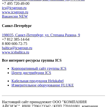
+7 495 720-49-00
ics@icsgroup.ru
www.icsgroup.ru
Вакансии
NEW
Санкт-Петербург
198035, Санкт-Петербург, ул. Степана Разина, 9
+7 812 385-14-64
8 800 600-72-75
baltica@icsgroup.ru
www.icsbaltica.ru
Все интернет-ресурсы группы ICS
Корпоративный сайт группы ICS
Центр дистрибуции ICS
Кабельная продукция Helukabel
Измерительное оборудование FLUKE
Настоящий сайт принадлежит ООО "КОМПАНИЯ
АЙСИЭС", ИНН 7706123342 / КПП 770101001, компания