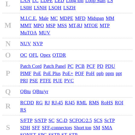
LAN
LC
LDPE
LED
Long ton
Loop Start
LS
L
LS0H
LSNH
LSOH
LSZH
M.I.C.E.
Male
MC
MDPE
MFD
Midspan
MM
M
MMT
MPO
MSP
MSS
MT-RJ
MTOE
MTP
MuTOA
MUV
N
NUV
NVP
O
OC
OFL
Opex
OTDR
Patch Cord
Patch Panel
PC
PCB
PCF
PD
PDU
P
PIMF
PoE
PoE Plus
PoE+
POF
PoH
ppb
ppm
ppt
PRI
PSE
PTFE
PUE
PVC
Q
QBtu
QBtu/yr
RCDD
RG
RJ
RJ-45
RJ45
RML
RMS
RoHS
ROI
R
RS
S/FTP
S/STP
SC
SC-D
SCFOC⁄2.5
SCS
ScTP
S
SDH
SFF
SFF-connectors
Short ton
SM
SMA
SONET
SPC
SSTP
ST
STP