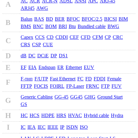
AC
ACR
ACR-N
ADSL
ANSI
APC
ARJ-45
A
ARJ45
AWG
Balun
BAS
BD
BER
BFOC
BFOC/2.5
BICSI
BIM
B
BMS
BNC
BOM
BRI
Btu
Bundled cable
BWG
Capex
CCS
CD
CDDI
CEF
CFD
CFM
CP
CRC
C
CRS
CSP
CUE
D
dB
DC
DCiE
DP
DS1
E
EF
EIA
Endspan
ER
Ethernet
EUV
F-тип
F/UTP
Fast Ethernet
FC
FD
FDDI
Female
F
FFTP
FOCIS
FOIRL
FP-Laser
FRNC
FTP
FUV
Generic Cabling
GG-45
GG45
GHG
Ground Start
G
GS
H
HC
HCS
HDPE
HRS
HVAC
Hybrid cable
Hydra
I
IC
IEA
IEC
IEEE
IP
ISDN
ISO