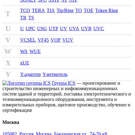
TCO
TERA
TIA
Tip/Ring
TO
TOE
Token Ring
T
TR
TS
U
U
UPC
USG
UTP
UV
UVA
UVB
UVC
V
VCSEL
VF45
VOP
VUV
W
WA
WUE
X
xUE
Y
Y-адаптер
Y-ветвитель
Группа ICS
— проектирование и
строительство инженерных и инфокоммуникационных
систем зданий и территорий, поставка электротехнического и
телекоммуникационного оборудования, инструмента и
измерительных приборов, щитовое производство, обучение и
сертификация
Москва
105082
,
Россия, Москва
,
Бакунинская ул., 74-76 к8