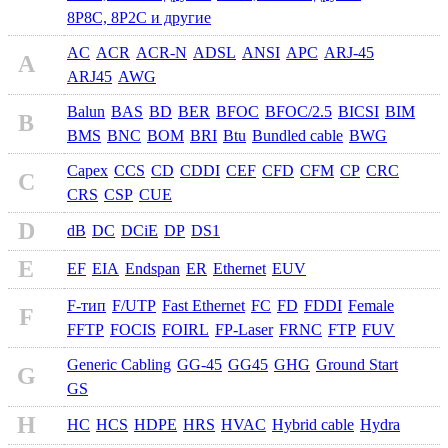
8P8C, 8P2C и другие
AC
ACR
ACR-N
ADSL
ANSI
APC
ARJ-45
A
ARJ45
AWG
Balun
BAS
BD
BER
BFOC
BFOC/2.5
BICSI
BIM
B
BMS
BNC
BOM
BRI
Btu
Bundled cable
BWG
Capex
CCS
CD
CDDI
CEF
CFD
CFM
CP
CRC
C
CRS
CSP
CUE
D
dB
DC
DCiE
DP
DS1
E
EF
EIA
Endspan
ER
Ethernet
EUV
F-тип
F/UTP
Fast Ethernet
FC
FD
FDDI
Female
F
FFTP
FOCIS
FOIRL
FP-Laser
FRNC
FTP
FUV
Generic Cabling
GG-45
GG45
GHG
Ground Start
G
GS
H
HC
HCS
HDPE
HRS
HVAC
Hybrid cable
Hydra