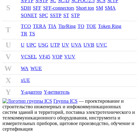
S/FTP
S/STP
SC
SC-D
SCFOC⁄2.5
SCS
ScTP
S
SDH
SFF
SFF-connectors
Short ton
SM
SMA
SONET
SPC
SSTP
ST
STP
TCO
TERA
TIA
Tip/Ring
TO
TOE
Token Ring
T
TR
TS
U
U
UPC
USG
UTP
UV
UVA
UVB
UVC
V
VCSEL
VF45
VOP
VUV
W
WA
WUE
X
xUE
Y
Y-адаптер
Y-ветвитель
Группа ICS
— проектирование и
строительство инженерных и инфокоммуникационных
систем зданий и территорий, поставка электротехнического и
телекоммуникационного оборудования, инструмента и
измерительных приборов, щитовое производство, обучение и
сертификация