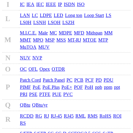
I
IC
IEA
IEC
IEEE
IP
ISDN
ISO
LAN
LC
LDPE
LED
Long ton
Loop Start
LS
L
LS0H
LSNH
LSOH
LSZH
M.I.C.E.
Male
MC
MDPE
MFD
Midspan
MM
M
MMT
MPO
MSP
MSS
MT-RJ
MTOE
MTP
MuTOA
MUV
N
NUV
NVP
O
OC
OFL
Opex
OTDR
Patch Cord
Patch Panel
PC
PCB
PCF
PD
PDU
P
PIMF
PoE
PoE Plus
PoE+
POF
PoH
ppb
ppm
ppt
PRI
PSE
PTFE
PUE
PVC
Q
QBtu
QBtu/yr
RCDD
RG
RJ
RJ-45
RJ45
RML
RMS
RoHS
ROI
R
RS