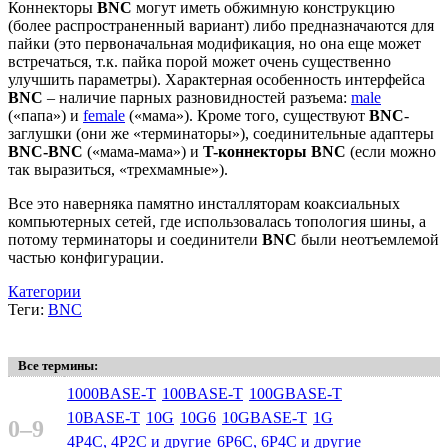
Коннекторы
BNC
могут иметь обжимную конструкцию
(более распространенный вариант) либо предназначаются для
пайки (это первоначальная модификация, но она еще может
встречаться, т.к. пайка порой может очень существенно
улучшить параметры). Характерная особенность интерфейса
BNC
– наличие парных разновидностей разъема:
male
(«папа») и
female
(«мама»). Кроме того, существуют
BNC
-
заглушки (они же «терминаторы»), соединительные адаптеры
BNC-BNC
(«мама-мама») и
T-коннекторы BNC
(если можно
так выразиться, «трехмамные»).
Все это наверняка памятно инсталляторам коаксиальных
компьютерных сетей, где использовалась топология шины, а
потому терминаторы и соединители
BNC
были неотъемлемой
частью конфигурации.
Категории
Теги:
BNC
Все термины:
1000BASE-T
100BASE-T
100GBASE-T
10BASE-T
10G
10G6
10GBASE-T
1G
0–9
4P4C, 4P2C и другие
6P6C, 6P4C и другие