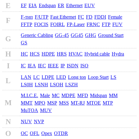
E
EF
EIA
Endspan
ER
Ethernet
EUV
F-тип
F/UTP
Fast Ethernet
FC
FD
FDDI
Female
F
FFTP
FOCIS
FOIRL
FP-Laser
FRNC
FTP
FUV
Generic Cabling
GG-45
GG45
GHG
Ground Start
G
GS
H
HC
HCS
HDPE
HRS
HVAC
Hybrid cable
Hydra
I
IC
IEA
IEC
IEEE
IP
ISDN
ISO
LAN
LC
LDPE
LED
Long ton
Loop Start
LS
L
LS0H
LSNH
LSOH
LSZH
M.I.C.E.
Male
MC
MDPE
MFD
Midspan
MM
M
MMT
MPO
MSP
MSS
MT-RJ
MTOE
MTP
MuTOA
MUV
N
NUV
NVP
O
OC
OFL
Opex
OTDR