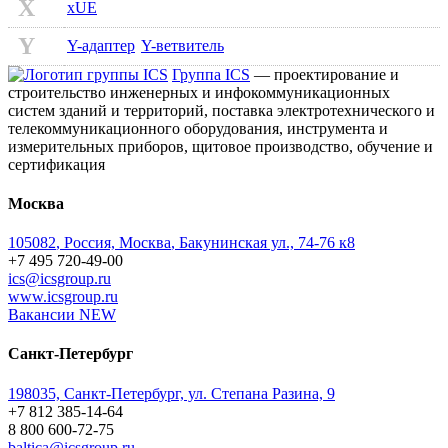
X
xUE
Y
Y-адаптер
Y-ветвитель
Группа ICS
— проектирование и
строительство инженерных и инфокоммуникационных
систем зданий и территорий, поставка электротехнического и
телекоммуникационного оборудования, инструмента и
измерительных приборов, щитовое производство, обучение и
сертификация
Москва
105082
,
Россия, Москва
,
Бакунинская ул., 74-76 к8
+7 495 720-49-00
ics@icsgroup.ru
www.icsgroup.ru
Вакансии
NEW
Санкт-Петербург
198035, Санкт-Петербург, ул. Степана Разина, 9
+7 812 385-14-64
8 800 600-72-75
baltica@icsgroup.ru