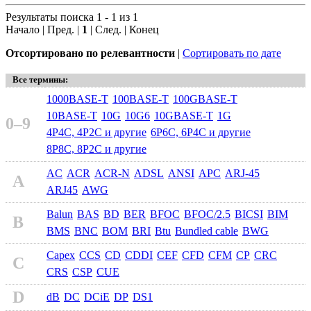
Результаты поиска 1 - 1 из 1
Начало | Пред. |
1
| След. | Конец
Отсортировано по релевантности
|
Сортировать по дате
Все термины:
1000BASE-T
100BASE-T
100GBASE-T
10BASE-T
10G
10G6
10GBASE-T
1G
0–9
4P4C, 4P2C и другие
6P6C, 6P4C и другие
8P8C, 8P2C и другие
AC
ACR
ACR-N
ADSL
ANSI
APC
ARJ-45
A
ARJ45
AWG
Balun
BAS
BD
BER
BFOC
BFOC/2.5
BICSI
BIM
B
BMS
BNC
BOM
BRI
Btu
Bundled cable
BWG
Capex
CCS
CD
CDDI
CEF
CFD
CFM
CP
CRC
C
CRS
CSP
CUE
D
dB
DC
DCiE
DP
DS1