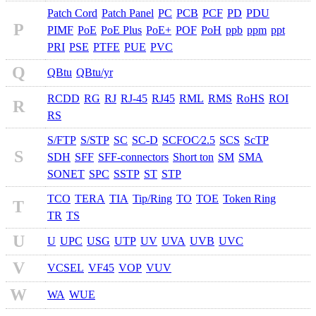
Patch Cord
Patch Panel
PC
PCB
PCF
PD
PDU
P
PIMF
PoE
PoE Plus
PoE+
POF
PoH
ppb
ppm
ppt
PRI
PSE
PTFE
PUE
PVC
Q
QBtu
QBtu/yr
RCDD
RG
RJ
RJ-45
RJ45
RML
RMS
RoHS
ROI
R
RS
S/FTP
S/STP
SC
SC-D
SCFOC⁄2.5
SCS
ScTP
S
SDH
SFF
SFF-connectors
Short ton
SM
SMA
SONET
SPC
SSTP
ST
STP
TCO
TERA
TIA
Tip/Ring
TO
TOE
Token Ring
T
TR
TS
U
U
UPC
USG
UTP
UV
UVA
UVB
UVC
V
VCSEL
VF45
VOP
VUV
W
WA
WUE