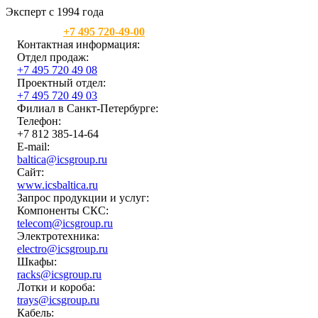
Эксперт с 1994 года
Москва:
+7 495 720-49-00
Контактная информация:
Отдел продаж:
+7 495 720 49 08
Проектный отдел:
+7 495 720 49 03
Филиал в Санкт-Петербурге:
Телефон:
+7 812 385-14-64
E-mail:
baltica@icsgroup.ru
Сайт:
www.icsbaltica.ru
Запрос продукции и услуг:
Компоненты СКС:
telecom@icsgroup.ru
Электротехника:
electro@icsgroup.ru
Шкафы:
racks@icsgroup.ru
Лотки и короба:
trays@icsgroup.ru
Кабель: