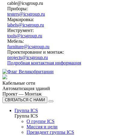
cable@icsgroup.ru
Приборы:
testers@icsgroup.ru
Маркировка:
labels@icsgroup.ru
Инструмент:
tools@icsgroup.ru
Мебель:
furniture@icsgroup.ru
Проектирование и монтаж:
projects@icsgroup.ru
Подробная контактная информация
Кабельные сети
Автоматизация зданий
Проект — Монтаж
СВЯЗАТЬСЯ С НАМИ
Группа ICS
Группа ICS
О группе ICS
Миссия и цели
Президент группы ICS