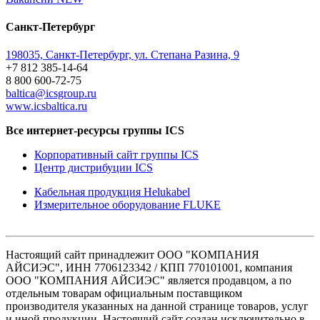
Санкт-Петербург
198035, Санкт-Петербург, ул. Степана Разина, 9
+7 812 385-14-64
8 800 600-72-75
baltica@icsgroup.ru
www.icsbaltica.ru
Все интернет-ресурсы группы ICS
Корпоративный сайт группы ICS
Центр дистрибуции ICS
Кабельная продукция Helukabel
Измерительное оборудование FLUKE
Настоящий сайт принадлежит ООО "КОМПАНИЯ
АЙСИЭС", ИНН 7706123342 / КПП 770101001, компания
ООО "КОМПАНИЯ АЙСИЭС" является продавцом, а по
отдельным товарам официальным поставщиком
производителя указанных на данной странице товаров, услуг
и иной продукции. Настоящий сайт создан исключительно в