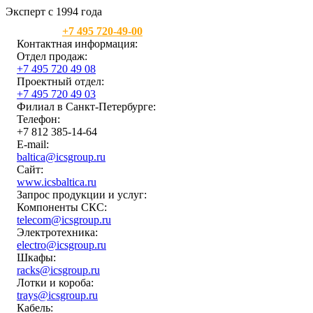
Эксперт с 1994 года
Москва:
+7 495 720-49-00
Контактная информация:
Отдел продаж:
+7 495 720 49 08
Проектный отдел:
+7 495 720 49 03
Филиал в Санкт-Петербурге:
Телефон:
+7 812 385-14-64
E-mail:
baltica@icsgroup.ru
Сайт:
www.icsbaltica.ru
Запрос продукции и услуг:
Компоненты СКС:
telecom@icsgroup.ru
Электротехника:
electro@icsgroup.ru
Шкафы:
racks@icsgroup.ru
Лотки и короба:
trays@icsgroup.ru
Кабель: