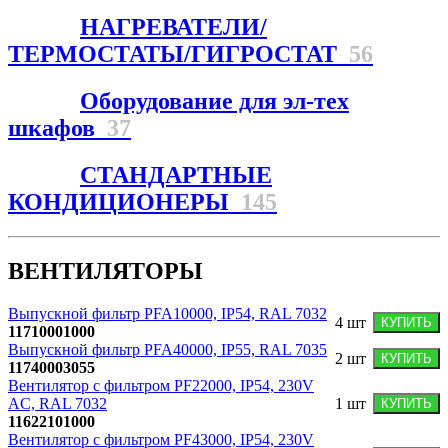
НАГРЕВАТЕЛИ/
ТЕРМОСТАТЫ/ГИГРОСТАТ
56
Оборудование для эл-тех
шкафов
37
СТАНДАРТНЫЕ
КОНДИЦИОНЕРЫ
145
ВЕНТИЛЯТОРЫ
Выпускной фильтр PFA10000, IP54, RAL 7032
4
шт
КУПИТЬ
11710001000
Выпускной фильтр PFA40000, IP55, RAL 7035
2
шт
КУПИТЬ
11740003055
Вентилятор с фильтром PF22000, IP54, 230V
AC, RAL 7032
1
шт
КУПИТЬ
11622101000
Вентилятор с фильтром PF43000, IP54, 230V