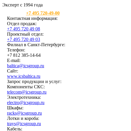
Эксперт с 1994 года
Москва:
+7 495 720-49-00
Контактная информация:
Отдел продаж:
+7 495 720 49 08
Проектный отдел:
+7 495 720 49 03
Филиал в Санкт-Петербурге:
Телефон:
+7 812 385-14-64
E-mail:
baltica@icsgroup.ru
Сайт:
www.icsbaltica.ru
Запрос продукции и услуг:
Компоненты СКС:
telecom@icsgroup.ru
Электротехника:
electro@icsgroup.ru
Шкафы:
racks@icsgroup.ru
Лотки и короба:
trays@icsgroup.ru
Кабель: