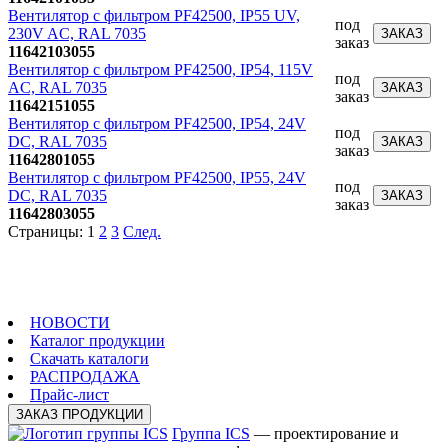
Вентилятор с фильтром PF42500, IP55 UV,
под
230V AC, RAL 7035
ЗАКАЗ
заказ
11642103055
Вентилятор с фильтром PF42500, IP54, 115V
под
AC, RAL 7035
ЗАКАЗ
заказ
11642151055
Вентилятор с фильтром PF42500, IP54, 24V
под
DC, RAL 7035
ЗАКАЗ
заказ
11642801055
Вентилятор с фильтром PF42500, IP55, 24V
под
DC, RAL 7035
ЗАКАЗ
заказ
11642803055
Страницы:
1
2
3
След.
НОВОСТИ
Каталог продукции
Скачать каталоги
РАСПРОДАЖА
Прайс-лист
ЗАКАЗ ПРОДУКЦИИ
Группа ICS
— проектирование и