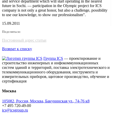
and service department which will start operating in the nearest
future in Sochi. — participation in the Olympic project for ICS
company is not only a great honor, but also a challenge, possibility
to use our knowledge, to show our professionalism”.
15.09.2011
Поделиться:
Постоянный адрес статьи
Возврат к списку
Группа ICS
— проектирование и
строительство инженерных и инфокоммуникационных
систем зданий и территорий, поставка электротехнического и
телекоммуникационного оборудования, инструмента и
измерительных приборов, щитовое производство, обучение и
сертификация
Москва
105082
,
Россия, Москва
,
Бакунинская ул., 74-76 к8
+7 495 720-49-00
ics@icsgroup.ru