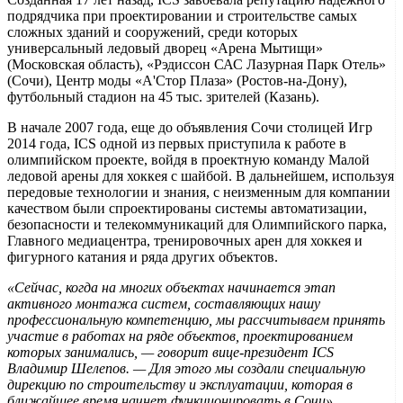
подрядчика при проектировании и строительстве самых
сложных зданий и сооружений, среди которых
универсальный ледовый дворец «Арена Мытищи»
(Московская область), «Рэдиссон САС Лазурная Парк Отель»
(Сочи), Центр моды «А'Стор Плаза» (Ростов-на-Дону),
футбольный стадион на 45 тыс. зрителей (Казань).
В начале 2007 года, еще до объявления Сочи столицей Игр
2014 года, ICS одной из первых приступила к работе в
олимпийском проекте, войдя в проектную команду Малой
ледовой арены для хоккея с шайбой. В дальнейшем, используя
передовые технологии и знания, с неизменным для компании
качеством были спроектированы системы автоматизации,
безопасности и телекоммуникаций для Олимпийского парка,
Главного медиацентра, тренировочных арен для хоккея и
фигурного катания и ряда других объектов.
«Сейчас, когда на многих объектах начинается этап
активного монтажа систем, составляющих нашу
профессиональную компетенцию, мы рассчитываем принять
участие в работах на ряде объектов, проектированием
которых занимались, — говорит вице-президент ICS
Владимир Шелепов. — Для этого мы создали специальную
дирекцию по строительству и эксплуатации, которая в
ближайшее время начнет функционировать в Сочи».