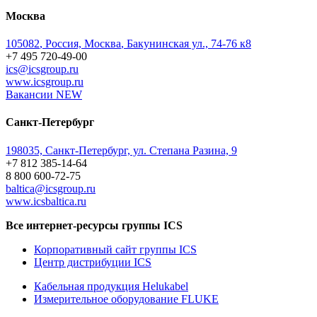
Москва
105082
,
Россия, Москва
,
Бакунинская ул., 74-76 к8
+7 495 720-49-00
ics@icsgroup.ru
www.icsgroup.ru
Вакансии
NEW
Санкт-Петербург
198035, Санкт-Петербург, ул. Степана Разина, 9
+7 812 385-14-64
8 800 600-72-75
baltica@icsgroup.ru
www.icsbaltica.ru
Все интернет-ресурсы группы ICS
Корпоративный сайт группы ICS
Центр дистрибуции ICS
Кабельная продукция Helukabel
Измерительное оборудование FLUKE