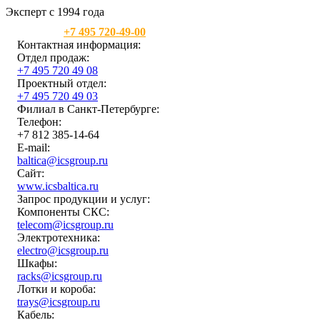
Эксперт с 1994 года
Москва:
+7 495 720-49-00
Контактная информация:
Отдел продаж:
+7 495 720 49 08
Проектный отдел:
+7 495 720 49 03
Филиал в Санкт-Петербурге:
Телефон:
+7 812 385-14-64
E-mail:
baltica@icsgroup.ru
Сайт:
www.icsbaltica.ru
Запрос продукции и услуг:
Компоненты СКС:
telecom@icsgroup.ru
Электротехника:
electro@icsgroup.ru
Шкафы:
racks@icsgroup.ru
Лотки и короба:
trays@icsgroup.ru
Кабель: