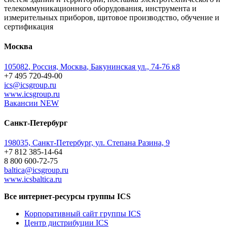
телекоммуникационного оборудования, инструмента и
измерительных приборов, щитовое производство, обучение и
сертификация
Москва
105082
,
Россия, Москва
,
Бакунинская ул., 74-76 к8
+7 495 720-49-00
ics@icsgroup.ru
www.icsgroup.ru
Вакансии
NEW
Санкт-Петербург
198035, Санкт-Петербург, ул. Степана Разина, 9
+7 812 385-14-64
8 800 600-72-75
baltica@icsgroup.ru
www.icsbaltica.ru
Все интернет-ресурсы группы ICS
Корпоративный сайт группы ICS
Центр дистрибуции ICS