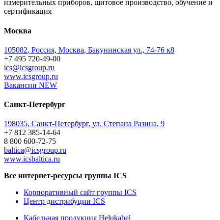
измерительных приборов, щитовое производство, обучение и
сертификация
Москва
105082
,
Россия, Москва
,
Бакунинская ул., 74-76 к8
+7 495 720-49-00
ics@icsgroup.ru
www.icsgroup.ru
Вакансии
NEW
Санкт-Петербург
198035, Санкт-Петербург, ул. Степана Разина, 9
+7 812 385-14-64
8 800 600-72-75
baltica@icsgroup.ru
www.icsbaltica.ru
Все интернет-ресурсы группы ICS
Корпоративный сайт группы ICS
Центр дистрибуции ICS
Кабельная продукция Helukabel