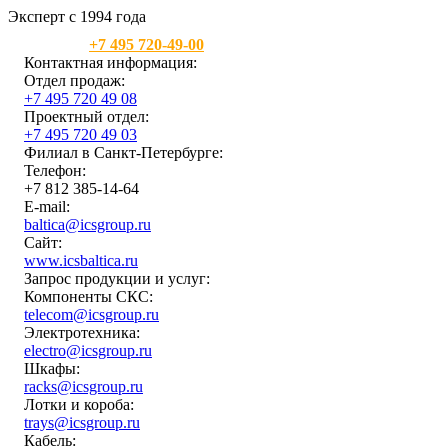
Эксперт с 1994 года
Москва:
+7 495 720-49-00
Контактная информация:
Отдел продаж:
+7 495 720 49 08
Проектный отдел:
+7 495 720 49 03
Филиал в Санкт-Петербурге:
Телефон:
+7 812 385-14-64
E-mail:
baltica@icsgroup.ru
Сайт:
www.icsbaltica.ru
Запрос продукции и услуг:
Компоненты СКС:
telecom@icsgroup.ru
Электротехника:
electro@icsgroup.ru
Шкафы:
racks@icsgroup.ru
Лотки и короба:
trays@icsgroup.ru
Кабель: