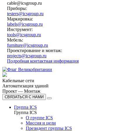
cable@icsgroup.ru
Приборы:
testers@icsgroup.ru
Маркировка:
labels@icsgroup.ru
Инструмент:
tools@icsgroup.ru
Мебель:
furniture@icsgroup.ru
Проектирование и монтаж:
projects@icsgroup.ru
Подробная контактная информация
Кабельные сети
Автоматизация зданий
Проект — Монтаж
СВЯЗАТЬСЯ С НАМИ
Группа ICS
Группа ICS
О группе ICS
Миссия и цели
Президент группы ICS