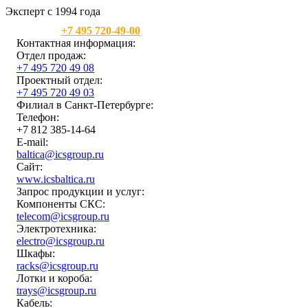
Эксперт с 1994 года
Москва:
+7 495 720-49-00
Контактная информация:
Отдел продаж:
+7 495 720 49 08
Проектный отдел:
+7 495 720 49 03
Филиал в Санкт-Петербурге:
Телефон:
+7 812 385-14-64
E-mail:
baltica@icsgroup.ru
Сайт:
www.icsbaltica.ru
Запрос продукции и услуг:
Компоненты СКС:
telecom@icsgroup.ru
Электротехника:
electro@icsgroup.ru
Шкафы:
racks@icsgroup.ru
Лотки и короба:
trays@icsgroup.ru
Кабель: