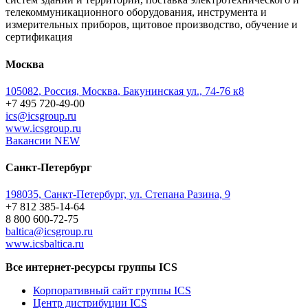
телекоммуникационного оборудования, инструмента и
измерительных приборов, щитовое производство, обучение и
сертификация
Москва
105082
,
Россия, Москва
,
Бакунинская ул., 74-76 к8
+7 495 720-49-00
ics@icsgroup.ru
www.icsgroup.ru
Вакансии
NEW
Санкт-Петербург
198035, Санкт-Петербург, ул. Степана Разина, 9
+7 812 385-14-64
8 800 600-72-75
baltica@icsgroup.ru
www.icsbaltica.ru
Все интернет-ресурсы группы ICS
Корпоративный сайт группы ICS
Центр дистрибуции ICS