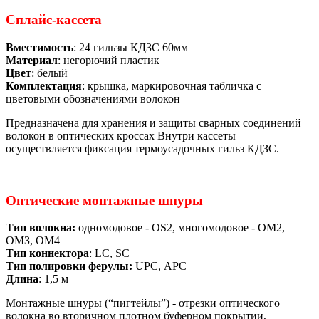
Сплайс-кассета
Вместимость
: 24 гильзы КДЗС 60мм
Материал
: негорючий пластик
Цвет
: белый
Комплектация
: крышка, маркировочная табличка с
цветовыми обозначениями волокон
Предназначена для хранения и защиты сварных соединений
волокон в оптических кроссах Внутри кассеты
осуществляется фиксация термоусадочных гильз КДЗС.
Оптические монтажные шнуры
Тип волокна:
одномодовое - OS2, многомодовое - ОМ2,
ОМЗ, ОМ4
Тип коннектора
: LC, SC
Тип полировки ферулы:
UPC, АРС
Длина
: 1,5 м
Монтажные шнуры (“пигтейлы”) - отрезки оптического
волокна во вторичном плотном буферном покрытии,