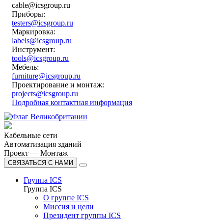
cable@icsgroup.ru
Приборы:
testers@icsgroup.ru
Маркировка:
labels@icsgroup.ru
Инструмент:
tools@icsgroup.ru
Мебель:
furniture@icsgroup.ru
Проектирование и монтаж:
projects@icsgroup.ru
Подробная контактная информация
Кабельные сети
Автоматизация зданий
Проект — Монтаж
СВЯЗАТЬСЯ С НАМИ
Группа ICS
Группа ICS
О группе ICS
Миссия и цели
Президент группы ICS