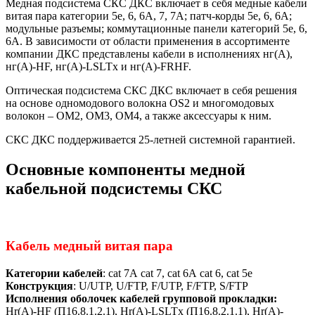
Медная подсистема СКС ДКС включает в себя медные кабели
витая пара категории 5e, 6, 6A, 7, 7А; патч-корды 5е, 6, 6А;
модульные разъемы; коммутационные панели категорий 5е, 6,
6А. В зависимости от области применения в ассортименте
компании ДКС представлены кабели в исполнениях нг(А),
нг(А)-HF, нг(А)-LSLTx и нг(А)-FRHF.
Оптическая подсистема СКС ДКС включает в себя решения
на основе одномодового волокна OS2 и многомодовых
волокон – OM2, OM3, OM4, а также аксессуары к ним.
СКС ДКС поддерживается 25-летней системной гарантией.
Основные компоненты медной
кабельной подсистемы СКС
Кабель медный витая пара
Категории кабелей
: cat 7А cat 7, cat 6А cat 6, cat 5e
Конструкция
: U/UTP, U/FTP, F/UTP, F/FTP, S/FTP
Исполнения оболочек кабелей групповой прокладки:
Hr(A)-HF (П16.8.1.2.1), Hr(A)-LSLTx (П16.8.2.1.1), Hr(A)-