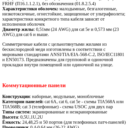
FRHF (П16.1.1.2.1), без обозначения (01.8.2.5.4)
Характеристики оболочек:
малодымные, безгалогенные,
низкотоксичные, огнестойкие, защищенные от ультрафиолета;
характеристики конкретного типа кабеля зависят от
исполнения оболочек
Диаметр жилы
: 0,51мм (24 AWG) для cat 5е и 0,573 мм (23
AWG) для cat 6 и выше.
Симметричные кабели с цельнотянутыми жилами из
бескислородной меди изготовлены в соответствии с
мировыми стандартами ANSI/TIA/EIA-568-C.2, ISO/IEC11801
и EN50173. Предназначены для групповой и одиночной
прокладки внутри помещений или одиночной на улице.
Коммутационные панели
Конструкции
: наборные, модульные, моноблочные
Категории панелей:
cat 6A, cat 6, cat 5е - схемы TIA568A или
TIA568B; cat 3 (телефонные) - схема USOC для двух пар
Типы систем:
экранированные и неэкранированные
Высота
: 0,5U,1U,2U
Ёмкость
: 24,48,25 и 50 портов (для телефонных патч-панелей)
Проводники
: 0,4-0,64 мм (26-22 AWG)