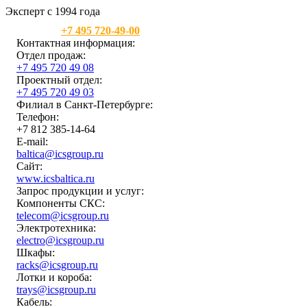
Эксперт с 1994 года
Москва:
+7 495 720-49-00
Контактная информация:
Отдел продаж:
+7 495 720 49 08
Проектный отдел:
+7 495 720 49 03
Филиал в Санкт-Петербурге:
Телефон:
+7 812 385-14-64
E-mail:
baltica@icsgroup.ru
Сайт:
www.icsbaltica.ru
Запрос продукции и услуг:
Компоненты СКС:
telecom@icsgroup.ru
Электротехника:
electro@icsgroup.ru
Шкафы:
racks@icsgroup.ru
Лотки и короба:
trays@icsgroup.ru
Кабель: