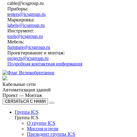
cable@icsgroup.ru
Приборы:
testers@icsgroup.ru
Маркировка:
labels@icsgroup.ru
Инструмент:
tools@icsgroup.ru
Мебель:
furniture@icsgroup.ru
Проектирование и монтаж:
projects@icsgroup.ru
Подробная контактная информация
Кабельные сети
Автоматизация зданий
Проект — Монтаж
СВЯЗАТЬСЯ С НАМИ
Группа ICS
Группа ICS
О группе ICS
Миссия и цели
Президент группы ICS