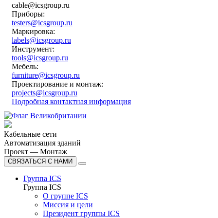
cable@icsgroup.ru
Приборы:
testers@icsgroup.ru
Маркировка:
labels@icsgroup.ru
Инструмент:
tools@icsgroup.ru
Мебель:
furniture@icsgroup.ru
Проектирование и монтаж:
projects@icsgroup.ru
Подробная контактная информация
Кабельные сети
Автоматизация зданий
Проект — Монтаж
СВЯЗАТЬСЯ С НАМИ
Группа ICS
Группа ICS
О группе ICS
Миссия и цели
Президент группы ICS