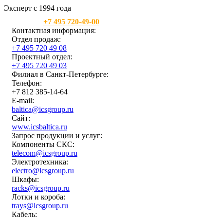
Эксперт с 1994 года
Москва:
+7 495 720-49-00
Контактная информация:
Отдел продаж:
+7 495 720 49 08
Проектный отдел:
+7 495 720 49 03
Филиал в Санкт-Петербурге:
Телефон:
+7 812 385-14-64
E-mail:
baltica@icsgroup.ru
Сайт:
www.icsbaltica.ru
Запрос продукции и услуг:
Компоненты СКС:
telecom@icsgroup.ru
Электротехника:
electro@icsgroup.ru
Шкафы:
racks@icsgroup.ru
Лотки и короба:
trays@icsgroup.ru
Кабель: