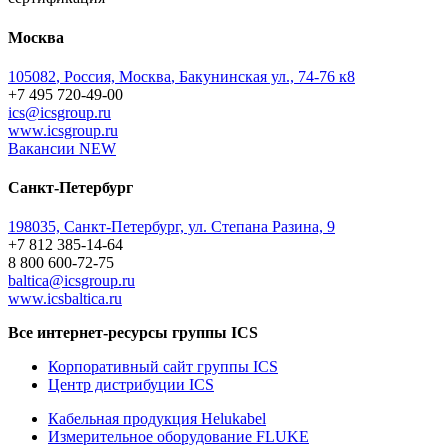
Москва
105082
,
Россия, Москва
,
Бакунинская ул., 74-76 к8
+7 495 720-49-00
ics@icsgroup.ru
www.icsgroup.ru
Вакансии
NEW
Санкт-Петербург
198035, Санкт-Петербург, ул. Степана Разина, 9
+7 812 385-14-64
8 800 600-72-75
baltica@icsgroup.ru
www.icsbaltica.ru
Все интернет-ресурсы группы ICS
Корпоративный сайт группы ICS
Центр дистрибуции ICS
Кабельная продукция Helukabel
Измерительное оборудование FLUKE