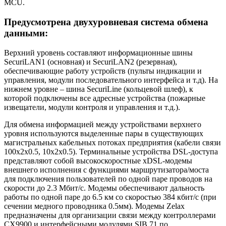
MCU.
Предусмотрена двухуровневая система обмена
данными:
Верхний уровень составляют информационные шины
SecuriLAN1 (основная) и SecuriLAN2 (резервная),
обеспечивающие работу устройств (пульты индикации и
управления, модули последовательного интерфейса и т.д). На
нижнем уровне – шина SecuriLine (кольцевой шлеф), к
которой подключены все адресные устройства (пожарные
извещатели, модули контроля и управления и т.д.).
Для обмена информацией между устройствами верхнего
уровня используются выделенные пары в существующих
магистральных кабельных потоках предприятия (кабели связи
100х2х0.5, 10х2х0.5). Терминальные устройства DSL-доступа
представляют собой высокоскоростные хDSL-модемы
внешнего исполнения с функциями маршрутизатора/моста
для подключения пользователей по одной паре проводов на
скорости до 2.3 Мбит/с. Модемы обеспечивают дальность
работы по одной паре до 6.5 км со скоростью 384 кбит/с (при
сечении медного проводника 0.5мм). Модемы Zelax
предназначены для организации связи между контроллерами
СХ9900 и интерфейсными модулями SIB 71 по