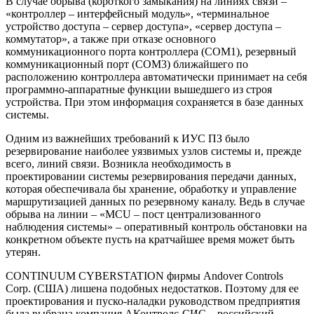
В случае обрыва (короткого замыкания) на линиях связи –
«контроллер – интерфейсный модуль», «терминальное
устройство доступа – сервер доступа», «сервер доступа –
коммутатор», а также при отказе основного
коммуникационного порта контроллера (COM1), резервный
коммуникационный порт (COM3) ближайшего по
расположению контроллера автоматически принимает на себя
программно-аппаратные функции вышедшего из строя
устройства. При этом информация сохраняется в базе данных
системы.
Одним из важнейших требований к ИУС ПЗ было
резервирование наиболее уязвимых узлов системы и, прежде
всего, линий связи. Возникла необходимость в
проектировании системы резервирования передачи данных,
которая обеспечивала бы хранение, обработку и управление
маршрутизацией данных по резервному каналу. Ведь в случае
обрыва на линии – «MCU – пост централизованного
наблюдения системы» – оперативный контроль обстановки на
конкретном объекте пусть на кратчайшее время может быть
утерян.
CONTINUUM CYBERSTATION фирмы Andover Controls
Corp. (США) лишена подобных недостатков. Поэтому для ее
проектирования и пуско-наладки руководством предприятия
была выбрана компания АКонтролс-СИС – российский