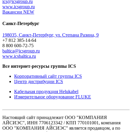
ics@icsgroup.ru
www.icsgroup.ru
Вакансии
NEW
Санкт-Петербург
198035, Санкт-Петербург, ул. Степана Разина, 9
+7 812 385-14-64
8 800 600-72-75
baltica@icsgroup.ru
www.icsbaltica.ru
Все интернет-ресурсы группы ICS
Корпоративный сайт группы ICS
Центр дистрибуции ICS
Кабельная продукция Helukabel
Измерительное оборудование FLUKE
Настоящий сайт принадлежит ООО "КОМПАНИЯ
АЙСИЭС", ИНН 7706123342 / КПП 770101001, компания
ООО "КОМПАНИЯ АЙСИЭС" является продавцом, а по